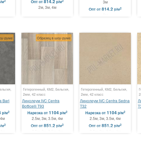
814.2
2
2
р/м
Опт
от
р/м
3м
2м, 3м, 4м
814.2
2
Опт
от
р/м
3м
оу-руме
Образец в шоу-руме
ельгия,
Гетерогенный, КМ2, Бельгия,
Гетерогенный, КМ2, Бельгия,
Г
2мм, 42 класс
2мм, 42 класс
2
 Bari
Линолеум IVC Centra
Линолеум IVC Centra Sedna
Л
Botticelli T93
T32
T
4
1104
1104
2
2
2
р/м
Нарезка
от
р/м
Нарезка
от
р/м
 4м
2.5м, 3м, 3.5м, 4м
2.5м, 3м, 3.5м, 4м
851.2
851.2
2
2
2
р/м
Опт
от
р/м
Опт
от
р/м
 4м
2.5м, 3м, 3.5м, 4м
2.5м, 3м, 3.5м, 4м