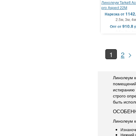
Линолеум Tarkett Ac
pro Aspect 22M
1142
Нарезка
от
2.5м, 3м, 4м
910.8
Опт
от
2.5м, 3м, 4м
>
1
2
Линолеум к
помещений 
истиранию 
строго опр
быть испол
ОСОБЕН
Линолеум к
Изнаноч
Нижний с