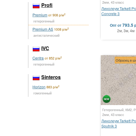
2мм, 43 класс
Profi
Линолеум Tarkett Pr
Concrete 3
Premium
2
от 908 р/м
гетерогенный
793.5
Опт
от
Premium AS
2
1008 р/м
2м, 3м, 4м
антистатический
IVC
Centra
2
от 852 р/м
Образец в ш
гетерогенный
Sinteros
Horizon
2
883 р/м
гомогенный
Гетерогенный, КМ2, Р
2мм, 43 класс
Линолеум Tarkett Pr
Sputnik 3