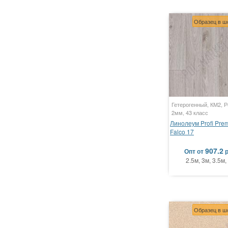
Образец в ш
Гетерогенный, КМ2, Р
2мм, 43 класс
Линолеум Profi Pre
Falco 17
907.2
Опт
от
2.5м, 3м, 3.5м,
Образец в ш