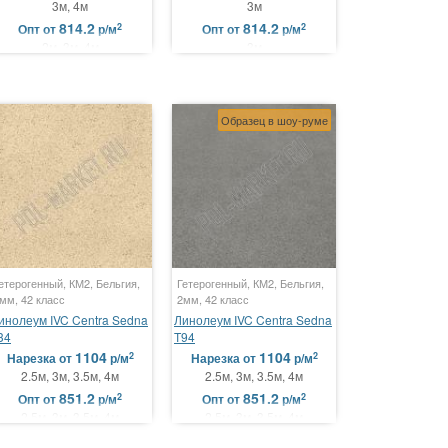
3м, 4м
3м
814.2
814.2
2
2
Опт
от
р/м
Опт
от
р/м
2м, 3м, 4м
3м
Образец в шоу-руме
етерогенный, КМ2, Бельгия,
Гетерогенный, КМ2, Бельгия,
мм, 42 класс
2мм, 42 класс
инолеум IVC Centra Sedna
Линолеум IVC Centra Sedna
34
T94
1104
1104
2
2
Нарезка
от
р/м
Нарезка
от
р/м
2.5м, 3м, 3.5м, 4м
2.5м, 3м, 3.5м, 4м
851.2
851.2
2
2
Опт
от
р/м
Опт
от
р/м
2.5м, 3м, 3.5м, 4м
2.5м, 3м, 3.5м, 4м