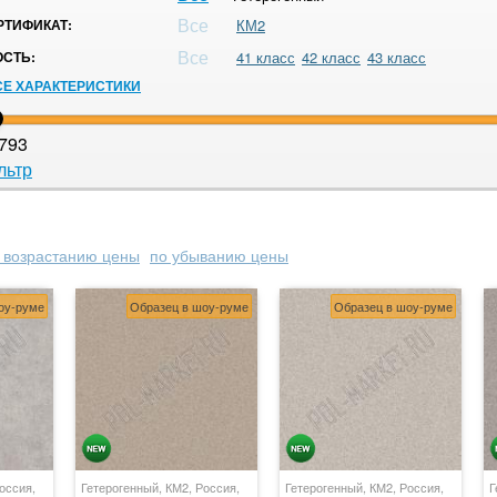
Все
ТИФИКАТ:
КМ2
Все
СТЬ:
41 класс
42 класс
43 класс
СЕ ХАРАКТЕРИСТИКИ
793
льтр
 возрастанию цены
по убыванию цены
оу-руме
Образец в шоу-руме
Образец в шоу-руме
оссия,
Гетерогенный, КМ2, Россия,
Гетерогенный, КМ2, Россия,
Г