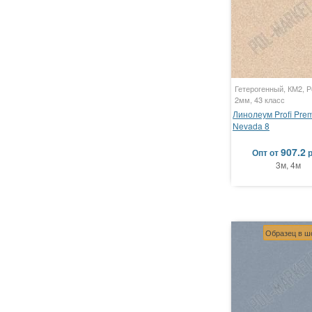
Гетерогенный, КМ2, Р
2мм, 43 класс
Линолеум Profi Pre
Nevada 8
907.2
Опт
от
3м, 4м
Образец в ш