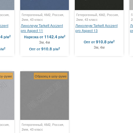
оссия,
Гетерогенный, КМ2, Россия,
Гетерогенный, КМ2, Россия,
Г
2мм, 43 класс
2мм, 43 класс
2
czent
Линолеум Tarkett Acczent
Линолеум Tarkett Acczent
Л
pro Aspect 11
pro Aspect 13
p
.4
1142.4
2
2
р/м
Нарезка
от
р/м
910.8
2
Опт
от
р/м
3м, 4м
3м, 4м
910.8
2
2
р/м
Опт
от
р/м
3м, 4м
оу-руме
Образец в шоу-руме
оссия,
Гетерогенный, КМ2, Россия,
2мм, 43 класс