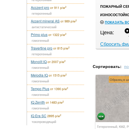
ПОЖАРНЫЙ СЕР
Acczent pro
2
от 911 р/м
гетерогенный
ИЗНОСОСТОЙКО
Accent mineral AS
2
от 989 р/м
ПОКАЗАТЬ В
антистатический
Цена:
Primo plus
2
от 1322 р/м
гомогенный
Сбросить фи
Travertine pro
2
от 815 р/м
гетерогенный
Monolit IQ
2
от 2007 р/м
Сортировать:
по
гомогенный
Melodia IQ
2
от 1515 р/м
Образец в ш
гомогенный
Tempo Plus
2
от 1390 р/м
гомогенный
IQ Zenith
2
от 1483 р/м
гомогенный
IQ Era SC
2
2895 р/м
токопроводящий
Гетерогенный, КМ2, Р