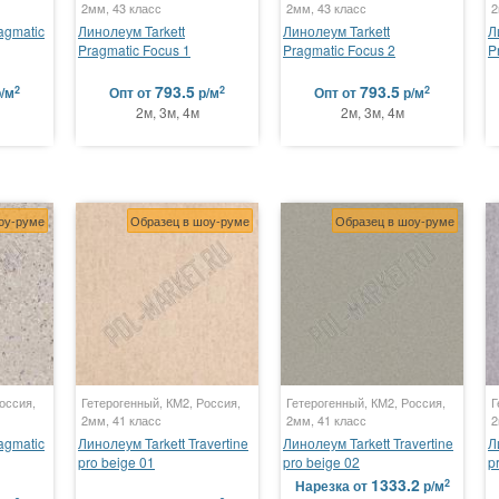
2мм, 43 класс
2мм, 43 класс
2
agmatic
Линолеум Tarkett
Линолеум Tarkett
Л
Pragmatic Focus 1
Pragmatic Focus 2
P
793.5
793.5
2
2
2
р/м
Опт
от
р/м
Опт
от
р/м
2м, 3м, 4м
2м, 3м, 4м
оу-руме
Образец в шоу-руме
Образец в шоу-руме
оссия,
Гетерогенный, КМ2, Россия,
Гетерогенный, КМ2, Россия,
Г
2мм, 41 класс
2мм, 41 класс
2
agmatic
Линолеум Tarkett Travertine
Линолеум Tarkett Travertine
Л
pro beige 01
pro beige 02
p
1333.2
2
Нарезка
от
р/м