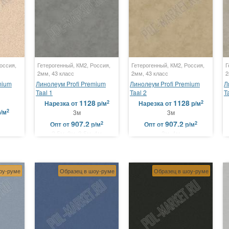
оссия,
Гетерогенный, КМ2, Россия,
Гетерогенный, КМ2, Россия,
Г
2мм, 43 класс
2мм, 43 класс
2
mium
Линолеум Profi Premium
Линолеум Profi Premium
Л
Taal 1
Taal 2
T
1128
1128
2
2
Нарезка
от
р/м
Нарезка
от
р/м
2
р/м
3м
3м
907.2
907.2
2
2
Опт
от
р/м
Опт
от
р/м
2.5м, 3м, 3.5м, 4м
3м, 4м
оу-руме
Образец в шоу-руме
Образец в шоу-руме