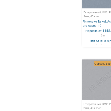
Гетерогенный, КМ2, Р
2мм, 43 класс
Линолеум Tarkett Ac
pro Aspect 10
1142
Нарезка
от
3м
910.8
Опт
от
2м, 3м, 4м
Образец в ш
Гетерогенный, КМ2, Р
2мм, 43 класс