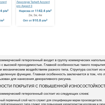
czent
Линолеум Tarkett Acczent
pro Aspect 3
.4
1142.4
2
2
р/м
Нарезка
от
р/м
2м, 3м, 4м
910.8
2
2
р/м
Опт
от
р/м
2.5м, 3м, 4м
оммерческий гетерогенный входит в группу коммерческих напольн
с высокой проходимостью. Главной особенностью такого покрытия 
и механическим воздействиям разного типа. Структура состоит из 
еделенную функцию. Главная особенность заключается в том, что
ьзован для нанесения декоративного рисунка.
НОСТИ ПОКРЫТИЯ С ПОВЫШЕННОЙ ИЗНОСОСТОЙКОС
оммерческий гетерогенный состоит из следующих слоев:
ный первичный слой часто служит для спецификации марки производителя.
лой вспененного типа служит для повышения характеристик изоляции и скр