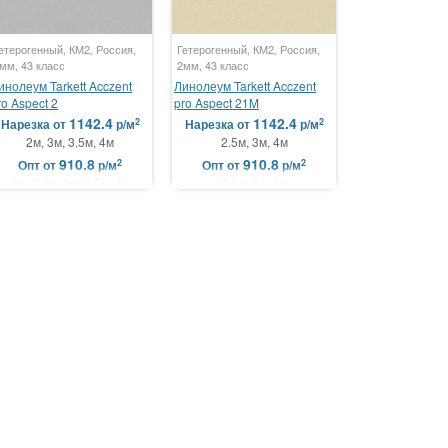
етерогенный, КМ2, Россия,
Гетерогенный, КМ2, Россия,
мм, 43 класс
2мм, 43 класс
инолеум Tarkett Acczent
Линолеум Tarkett Acczent
ro Aspect 2
pro Aspect 21M
1142.4
1142.4
2
2
Нарезка
от
р/м
Нарезка
от
р/м
2м, 3м, 3.5м, 4м
2.5м, 3м, 4м
910.8
910.8
2
2
Опт
от
р/м
Опт
от
р/м
2м, 2.5м, 3м, 3.5м, 4м
2.5м, 3м, 4м