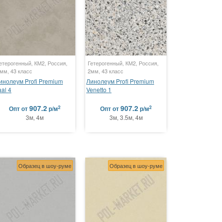
етерогенный, КМ2, Россия,
Гетерогенный, КМ2, Россия,
мм, 43 класс
2мм, 43 класс
инолеум Profi Premium
Линолеум Profi Premium
aal 4
Venetto 1
907.2
907.2
2
2
Опт
от
р/м
Опт
от
р/м
3м, 4м
3м, 3.5м, 4м
Образец в шоу-руме
Образец в шоу-руме