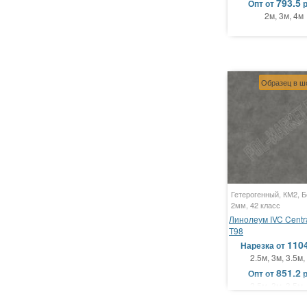
793.5
Опт
от
2м, 3м, 4м
Образец в ш
Гетерогенный, КМ2, Б
2мм, 42 класс
Линолеум IVC Centra
T98
110
Нарезка
от
2.5м, 3м, 3.5м,
851.2
Опт
от
2.5м, 3м, 3.5м,