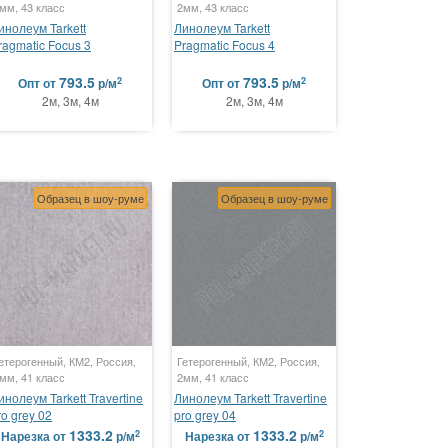
мм, 43 класс
2мм, 43 класс
инолеум Tarkett
Линолеум Tarkett
ragmatic Focus 3
Pragmatic Focus 4
793.5
793.5
2
2
Опт
от
р/м
Опт
от
р/м
2м, 3м, 4м
2м, 3м, 4м
Образец в шоу-руме
Образец в шоу-руме
етерогенный, КМ2, Россия,
Гетерогенный, КМ2, Россия,
мм, 41 класс
2мм, 41 класс
инолеум Tarkett Travertine
Линолеум Tarkett Travertine
ro grey 02
pro grey 04
1333.2
1333.2
2
2
Нарезка
от
р/м
Нарезка
от
р/м