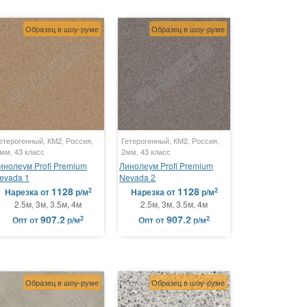
Образец в шоу-руме
Образец в шоу-руме
етерогенный, КМ2, Россия,
Гетерогенный, КМ2, Россия,
мм, 43 класс
2мм, 43 класс
инолеум Profi Premium
Линолеум Profi Premium
evada 1
Nevada 2
1128
1128
2
2
Нарезка
от
р/м
Нарезка
от
р/м
2.5м, 3м, 3.5м, 4м
2.5м, 3м, 3.5м, 4м
907.2
907.2
2
2
Опт
от
р/м
Опт
от
р/м
2.5м, 3м, 3.5м, 4м
2.5м, 3м, 3.5м, 4м
Образец в шоу-руме
Образец в шоу-руме