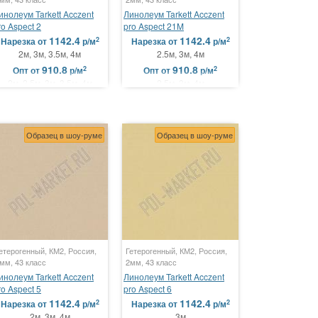
инолеум Tarkett Acczent
Линолеум Tarkett Acczent
ro Aspect 2
pro Aspect 21M
1142.4
1142.4
2
2
Нарезка
от
р/м
Нарезка
от
р/м
2м, 3м, 3.5м, 4м
2.5м, 3м, 4м
910.8
910.8
2
2
Опт
от
р/м
Опт
от
р/м
2м, 2.5м, 3м, 3.5м, 4м
2.5м, 3м, 4м
Образец в шоу-руме
Образец в шоу-руме
етерогенный, КМ2, Россия,
Гетерогенный, КМ2, Россия,
мм, 43 класс
2мм, 43 класс
инолеум Tarkett Acczent
Линолеум Tarkett Acczent
ro Aspect 5
pro Aspect 6
1142.4
1142.4
2
2
Нарезка
от
р/м
Нарезка
от
р/м
2м, 3м, 4м
3м