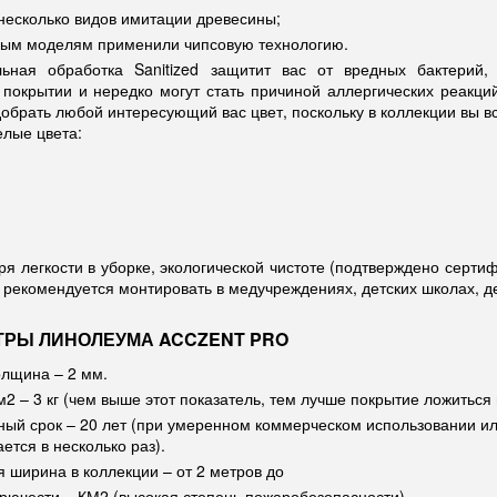
несколько видов имитации древесины;
рым моделям применили чипсовую технологию.
ьная обработка Sanitized защитит вас от вредных бактерий,
покрытии и нередко могут стать причиной аллергических реакций
обрать любой интересующий вас цвет, поскольку в коллекции вы вс
елые цвета:
ря легкости в уборке, экологической чистоте (подтверждено серти
 рекомендуется монтировать в медучреждениях, детских школах, де
РЫ ЛИНОЛЕУМА ACCZENT PRO
лщина – 2 мм.
м2 – 3 кг (чем выше этот показатель, тем лучше покрытие ложиться 
ный срок – 20 лет (при умеренном коммерческом использовании и
ется в несколько раз).
 ширина в коллекции – от 2 метров до
орючести – КМ2 (высокая степень пожаробезопасности).