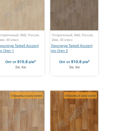
етерогенный, КМ2, Россия,
Гетерогенный, КМ2, Россия,
мм, 43 класс
2мм, 43 класс
инолеум Tarkett Acczent
Линолеум Tarkett Acczent
ro Oren 1
pro Oren 2
910.8
910.8
2
2
Опт
от
р/м
Опт
от
р/м
3м, 4м
3м, 4м
Образец в шоу-руме
Образец в шоу-руме