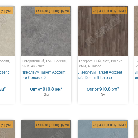
оу-руме
Образец в шоу-руме
Образец в шоу-руме
оссия,
Гетерогенный, КМ2, Россия,
Гетерогенный, КМ2, Россия,
Г
2мм, 43 класс
2мм, 43 класс
2
czent
Линолеум Tarkett Acczent
Линолеум Tarkett Acczent
Л
pro Concrete 2
pro Denim 6 Готово
p
910.8
910.8
2
2
2
р/м
Опт
от
р/м
Опт
от
р/м
3м
3м
оу-руме
Образец в шоу-руме
Образец в шоу-руме