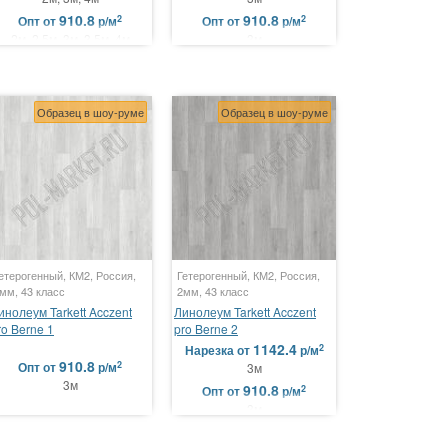
910.8
910.8
2
2
Опт
от
р/м
Опт
от
р/м
2м, 2.5м, 3м, 3.5м, 4м
3м
Образец в шоу-руме
Образец в шоу-руме
етерогенный, КМ2, Россия,
Гетерогенный, КМ2, Россия,
мм, 43 класс
2мм, 43 класс
инолеум Tarkett Acczent
Линолеум Tarkett Acczent
ro Berne 1
pro Berne 2
1142.4
2
Нарезка
от
р/м
910.8
2
Опт
от
р/м
3м
3м
910.8
2
Опт
от
р/м
3м