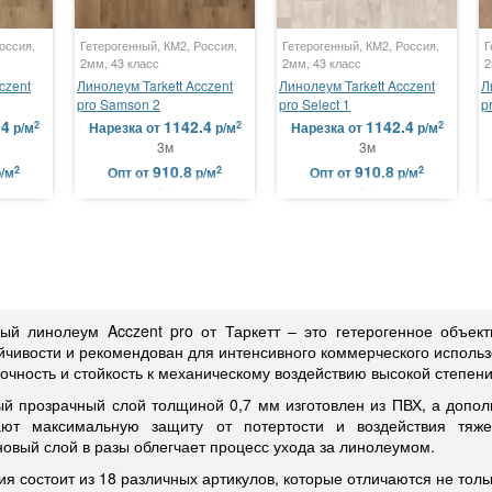
оссия,
Гетерогенный, КМ2, Россия,
Гетерогенный, КМ2, Россия,
Г
2мм, 43 класс
2мм, 43 класс
2
czent
Линолеум Tarkett Acczent
Линолеум Tarkett Acczent
Л
pro Samson 2
pro Select 1
p
.4
1142.4
1142.4
2
2
2
р/м
Нарезка
от
р/м
Нарезка
от
р/м
3м
3м
910.8
910.8
2
2
2
р/м
Опт
от
р/м
Опт
от
р/м
3м
3м
ый линолеум Acczent pro от Таркетт – это гетерогенное объек
йчивости и рекомендован для интенсивного коммерческого использ
очность и стойкость к механическому воздействию высокой степени
й прозрачный слой толщиной 0,7 мм изготовлен из ПВХ, а допол
ают максимальную защиту от потертости и воздействия тяж
овый слой в разы облегчает процесс ухода за линолеумом.
я состоит из 18 различных артикулов, которые отличаются не только