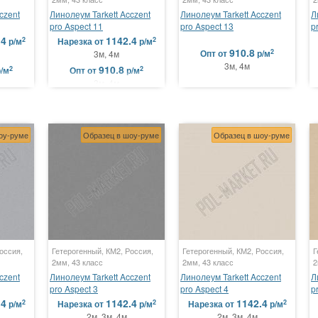
czent
Линолеум Tarkett Acczent
Линолеум Tarkett Acczent
Л
pro Aspect 11
pro Aspect 13
p
.4
1142.4
2
2
р/м
Нарезка
от
р/м
910.8
2
Опт
от
р/м
3м, 4м
3м, 4м
910.8
2
2
р/м
Опт
от
р/м
3м, 4м
оу-руме
Образец в шоу-руме
Образец в шоу-руме
оссия,
Гетерогенный, КМ2, Россия,
Гетерогенный, КМ2, Россия,
Г
2мм, 43 класс
2мм, 43 класс
2
czent
Линолеум Tarkett Acczent
Линолеум Tarkett Acczent
Л
pro Aspect 3
pro Aspect 4
p
.4
1142.4
1142.4
2
2
2
р/м
Нарезка
от
р/м
Нарезка
от
р/м
2м, 3м, 4м
2м, 3м, 4м