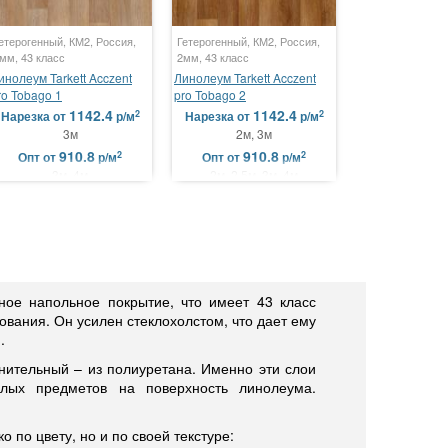
етерогенный, КМ2, Россия,
Гетерогенный, КМ2, Россия,
мм, 43 класс
2мм, 43 класс
инолеум Tarkett Acczent
Линолеум Tarkett Acczent
ro Tobago 1
pro Tobago 2
1142.4
1142.4
2
2
Нарезка
от
р/м
Нарезка
от
р/м
3м
2м, 3м
910.8
910.8
2
2
Опт
от
р/м
Опт
от
р/м
3м, 4м
2м, 2.5м, 3м, 4м
тное напольное покрытие, что имеет 43 класс
ования. Он усилен стеклохолстом, что дает ему
.
нительный – из полиуретана. Именно эти слои
елых предметов на поверхность линолеума.
 по цвету, но и по своей текстуре: