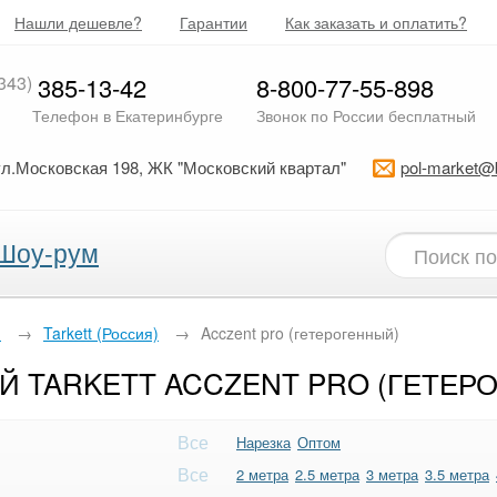
Нашли дешевле?
Гарантии
Как заказать и оплатить?
343)
385-13-42
8-800-77-55-898
Телефон в Екатеринбурге
Звонок по России бесплатный
ул.Московская 198, ЖК "Московский квартал"
pol-market@
Шоу-рум
й
→
Tarkett (Россия)
→
Acczent pro (гетерогенный)
 TARKETT ACCZENT PRO (ГЕТЕР
Все
Нарезка
Оптом
Все
2 метра
2.5 метра
3 метра
3.5 метра