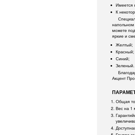
Имеется 
К некото
Специал
напольном 
можете под
яркие и см
Желтый;
Красный;
Синий;
Зеленый.
Благода
Акцент Про
ПАРАМЕТ
Общая то
Вес на 1 
Гарантий
увеличива
Доступная
Группа г