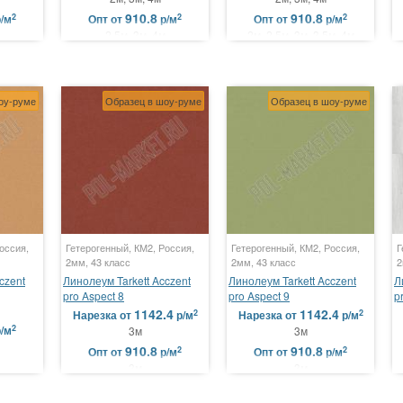
910.8
910.8
2
2
2
р/м
Опт
от
р/м
Опт
от
р/м
2.5м, 3м, 4м
2м, 2.5м, 3м, 3.5м, 4м
оу-руме
Образец в шоу-руме
Образец в шоу-руме
оссия,
Гетерогенный, КМ2, Россия,
Гетерогенный, КМ2, Россия,
Г
2мм, 43 класс
2мм, 43 класс
2
czent
Линолеум Tarkett Acczent
Линолеум Tarkett Acczent
Л
pro Aspect 8
pro Aspect 9
p
1142.4
1142.4
2
2
Нарезка
от
р/м
Нарезка
от
р/м
2
р/м
3м
3м
910.8
910.8
2
2
Опт
от
р/м
Опт
от
р/м
3м
3м