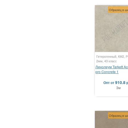
Образец в ш
Гетерогенный, КМ2, Р
2мм, 43 класс
Линолеум Tarkett Ac
pro Concrete 1
910.8
Опт
от
3м
Образец в ш