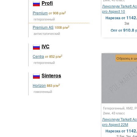
Profi
Линолеум Tarkett Ac
pro Aspect 10
Premium
2
от 908 р/м
1142
Нарезка
от
гетерогенный
3м
Premium AS
2
1008 р/м
910.8
Опт
от
антистатический
2м, 3м, 4м
IVC
Centra
2
от 852 р/м
Образец в ш
гетерогенный
Sinteros
Horizon
2
883 р/м
гомогенный
Гетерогенный, КМ2, Р
2мм, 43 класс
Линолеум Tarkett Ac
pro Aspect 22M
1142
Нарезка
от
2.5м, 3м, 4м