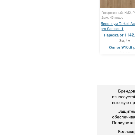
Гетерогенный, КМ2, Р
2мм, 43 класс
Линолеум Tarkett Ac
pro Samson 1
1142
Нарезка
от
3м, 4м
910.8
Опт
от
3м, 4м
Брендов
износоусто
высокую пр
Защитны
обеспечив
Полиуретан
Коллекци