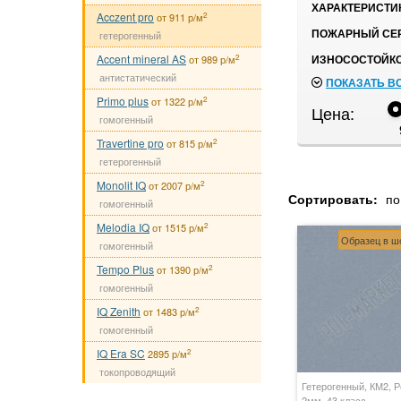
ХАРАКТЕРИСТИ
Acczent pro
2
от 911 р/м
ПОЖАРНЫЙ СЕР
гетерогенный
Accent mineral AS
ИЗНОСОСТОЙКО
2
от 989 р/м
антистатический
ПОКАЗАТЬ В
Primo plus
2
от 1322 р/м
Цена:
гомогенный
Travertine pro
2
от 815 р/м
гетерогенный
Monolit IQ
2
от 2007 р/м
Сортировать:
по
гомогенный
Melodia IQ
2
от 1515 р/м
Образец в ш
гомогенный
Tempo Plus
2
от 1390 р/м
гомогенный
IQ Zenith
2
от 1483 р/м
гомогенный
IQ Era SC
2
2895 р/м
токопроводящий
Гетерогенный, КМ2, Р
2мм, 43 класс