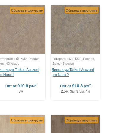
Образец в шоу-руме
Образец в шоу-руме
етерогенный, КМ2, Россия,
Гетерогенный, КМ2, Россия,
мм, 43 класс
2мм, 43 класс
инолеум Tarkett Acczent
Линолеум Tarkett Acczent
ro Nara 1
pro Nara 2
910.8
910.8
2
2
Опт
от
р/м
Опт
от
р/м
3м
2.5м, 3м, 3.5м, 4м
Образец в шоу-руме
Образец в шоу-руме