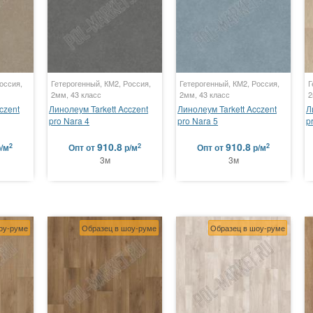
оссия,
Гетерогенный, КМ2, Россия,
Гетерогенный, КМ2, Россия,
Г
2мм, 43 класс
2мм, 43 класс
2
czent
Линолеум Tarkett Acczent
Линолеум Tarkett Acczent
Л
pro Nara 4
pro Nara 5
p
910.8
910.8
2
2
2
р/м
Опт
от
р/м
Опт
от
р/м
3м
3м
оу-руме
Образец в шоу-руме
Образец в шоу-руме