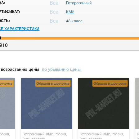
Все
КА:
Гетерогенный
Все
ТИФИКАТ:
КМ2
Все
СТЬ:
43 класс
СЕ ХАРАКТЕРИСТИКИ
910
 возрастанию цены
по убыванию цены
оу-руме
Образец в шоу-руме
Образец в шоу-руме
оссия,
Гетерогенный, КМ2, Россия,
Гетерогенный, КМ2, Россия,
Г
2мм, 43 класс
2мм, 43 класс
2