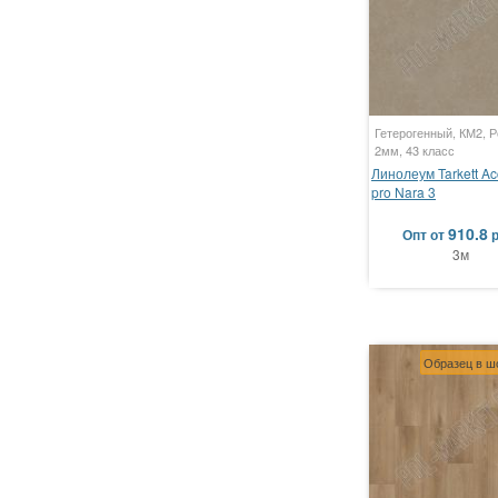
Гетерогенный, КМ2, Р
2мм, 43 класс
Линолеум Tarkett Ac
pro Nara 3
910.8
Опт
от
3м
Образец в ш