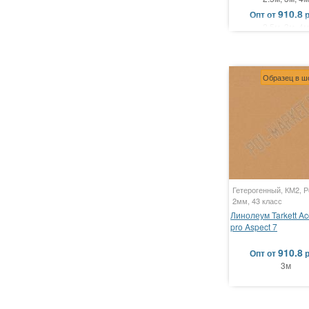
910.8
Опт
от
2.5м, 3м, 4м
Образец в ш
Гетерогенный, КМ2, Р
2мм, 43 класс
Линолеум Tarkett Ac
pro Aspect 7
910.8
Опт
от
3м