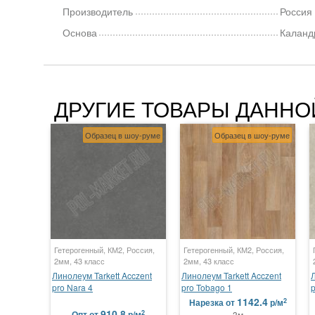
Производитель
Россия
Основа
Каланд
ДРУГИЕ ТОВАРЫ ДАННО
Образец в шоу-руме
Образец в шоу-руме
Гетерогенный, КМ2, Россия,
Гетерогенный, КМ2, Россия,
2мм, 43 класс
2мм, 43 класс
Линолеум Tarkett Acczent
Линолеум Tarkett Acczent
Л
pro Nara 4
pro Tobago 1
p
1142.4
2
Нарезка
от
р/м
910.8
2
Опт
от
р/м
3м