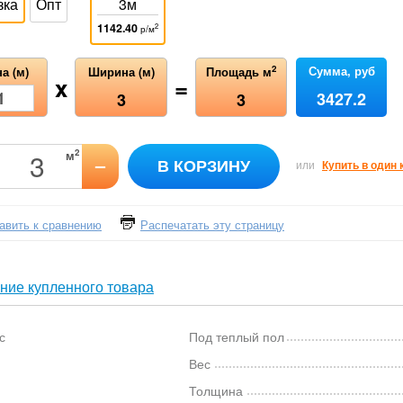
зка
Опт
3м
1142.40
2
р/м
Сумма, руб
2
а (м)
Ширина (м)
Площадь м
x
=
3427.2
3
3
2
м
–
В КОРЗИНУ
или
Купить в один 
авить к сравнению
Распечатать эту страницу
ние купленного товара
с
Под теплый пол
Вес
Толщина