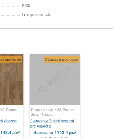
КМ2
Гетерогенный
ц в шоу-руме
Образец в шоу-руме
М2, Россия,
Гетерогенный, КМ2, Россия,
2мм, 43 класс
tt Acczent
Линолеум Tarkett Acczent
pro Aspect 2
142.4
1142.4
2
2
р/м
Нарезка
от
р/м
м
2м, 3м, 3.5м, 4м