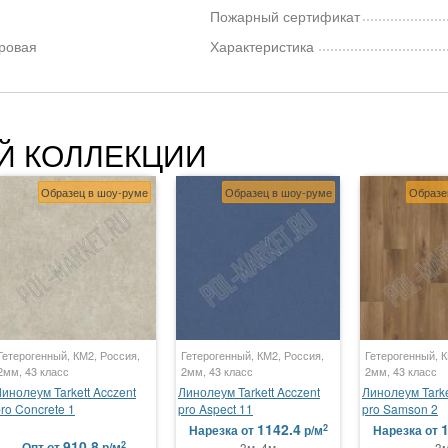
Пожарный сертификат
ровая
Характеристика
Й КОЛЛЕКЦИИ
Образец в шоу-руме
Образец в шоу-руме
Образе
Гетерогенный, КМ2, Россия,
Гетерогенный, КМ2, Россия,
Гетерогенный, К
2мм, 43 класс
2мм, 43 класс
2мм, 43 класс
инолеум Tarkett Acczent
Линолеум Tarkett Acczent
Линолеум Tarke
ro Concrete 1
pro Aspect 11
pro Samson 2
1142.4
1
2
Нарезка
от
р/м
Нарезка
от
910.8
2
Опт
от
р/м
3м, 4м
3