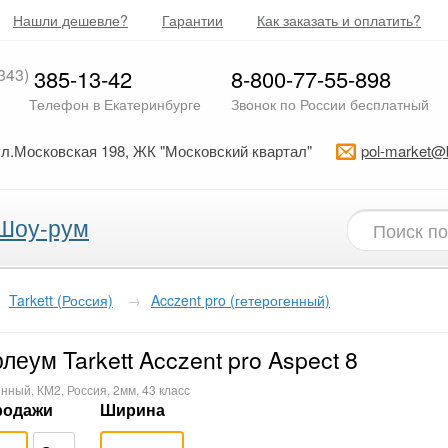
Нашли дешевле?
Гарантии
Как заказать и оплатить?
343)
385-13-42
8-800-77-55-898
Телефон в Екатеринбурге
Звонок по России бесплатный
ул.Московская 198, ЖК "Московский квартал"
pol-market@
Шоу-рум
Tarkett (Россия)
→
Acczent pro (гетерогенный)
леум Tarkett Acczent pro Aspect 8
нный, КМ2, Россия, 2мм, 43 класс
родажи
Ширина