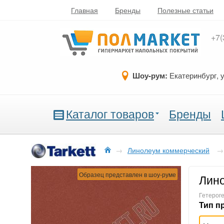
Главная
Бренды
Полезные статьи
+7(
Шоу-рум:
Екатеринбург, 
Каталог товаров
Бренды
→
Линолеум коммерческий
→
Образец представлен в шоу-руме
Лино
Гетероге
Тип п