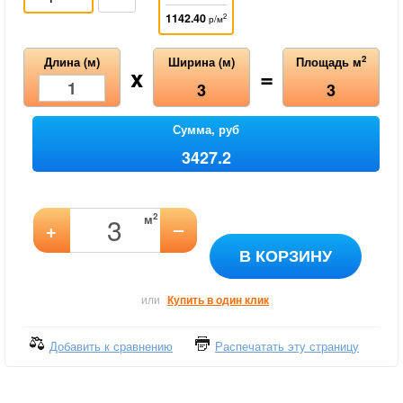
1142.40
2
р/м
2
Длина (м)
Ширина (м)
Площадь м
x
=
3
3
Сумма, руб
3427.2
2
м
–
+
В КОРЗИНУ
или
Купить в один клик
Добавить к сравнению
Распечатать эту страницу