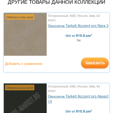
ДРУГИЕ ТОВАРЫ ДАННОЙ КОЛЛЕКЦИИ
Гетерогенный, КМ2, Россия, 2мм, 43
Образец в шоу-руме
класс
Линолеум Tarkett Acczent pro Nara 3
910.8
2
Опт
от
р/м
3м
Заказать
Добавить к сравнению
Гетерогенный, КМ2, Россия, 2мм, 43
Образец в шоу-руме
класс
Линолеум Tarkett Acczent pro Aspect
13
910.8
2
Опт
от
р/м