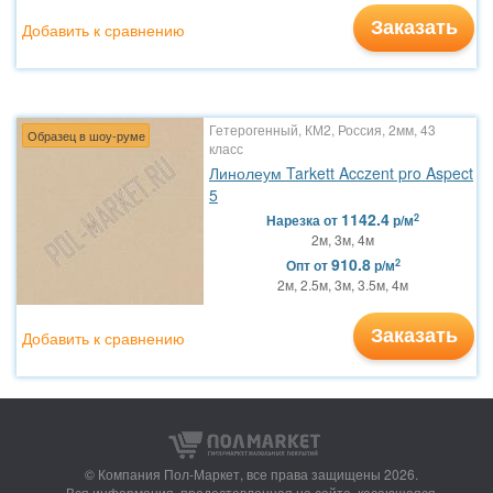
Заказать
Добавить к сравнению
Гетерогенный, КМ2, Россия, 2мм, 43
Образец в шоу-руме
класс
Линолеум Tarkett Acczent pro Aspect
5
1142.4
2
Нарезка
от
р/м
2м, 3м, 4м
910.8
2
Опт
от
р/м
2м, 2.5м, 3м, 3.5м, 4м
Заказать
Добавить к сравнению
© Компания Пол-Маркет,
все права защищены 2026.
Вся информация, предоставленная на сайте, касающаяся