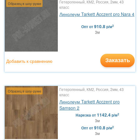
Гетерогенный, КМ2, Россия, 2мм, 43
Образец в шоу-руме
класс
Линолеум Tarkett Acczent pro Nara 4
910.8
2
Опт
от
р/м
3м
Заказать
Добавить к сравнению
Гетерогенный, КМ2, Россия, 2мм, 43
Образец в шоу-руме
класс
Линолеум Tarkett Acczent pro
Samson 2
1142.4
2
Нарезка
от
р/м
3м
910.8
2
Опт
от
р/м
3м