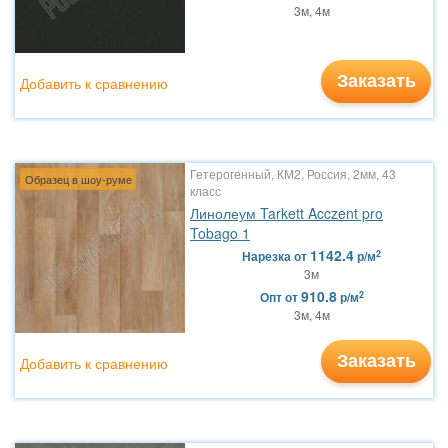
3м, 4м
Заказать
Добавить к сравнению
Гетерогенный, КМ2, Россия, 2мм, 43
Образец в шоу-руме
класс
Линолеум Tarkett Acczent pro
Tobago 1
1142.4
2
Нарезка
от
р/м
3м
910.8
2
Опт
от
р/м
3м, 4м
Заказать
Добавить к сравнению