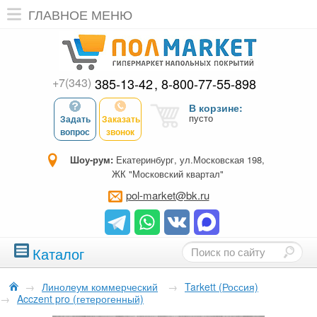
ГЛАВНОЕ МЕНЮ
+7(343)
385-13-42
8-800-77-55-898
В корзине:
пусто
Задать
Заказать
вопрос
звонок
Шоу-рум:
Екатеринбург, ул.Московская 198,
ЖК "Московский квартал"
pol-market@bk.ru
Каталог
→
Линолеум коммерческий
→
Tarkett (Россия)
→
Acczent pro (гетерогенный)