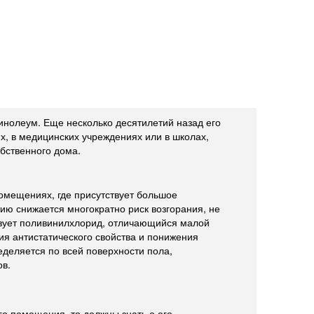
инолеум. Еще несколько десятилетий назад его
, в медицинских учреждениях или в школах,
бственного дома.
омещениях, где присутствует большое
ию снижается многократно риск возгорания, не
ствует поливинилхлорид, отличающийся малой
я антистатического свойства и понижения
деляется по всей поверхности пола,
ов.
о помещения, то должны знать о его