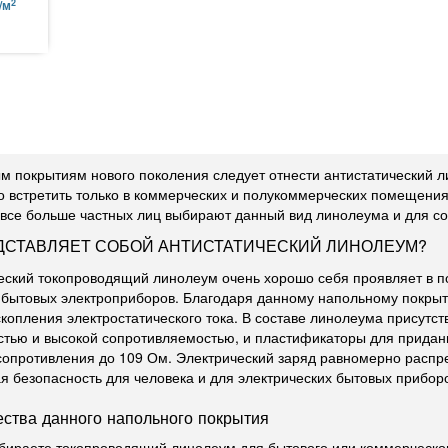
2
/м
м покрытиям нового поколения следует отнести антистатический л
 встретить только в коммерческих и полукоммерческих помещениях
 все больше частных лиц выбирают данный вид линолеума и для со
ДСТАВЛЯЕТ СОБОЙ АНТИСТАТИЧЕСКИЙ ЛИНОЛЕУМ?
еский токопроводящий линолеум очень хорошо себя проявляет в п
 бытовых электроприборов. Благодаря данному напольному покрыт
скопления электростатического тока. В составе линолеума присут
тью и высокой сопротивляемостью, и пластификаторы для придани
сопротивления до 109 Ом. Электрический заряд равномерно распре
я безопасность для человека и для электрических бытовых прибор
ства данного напольного покрытия
бираете токопроводящий линолеум для бытового или коммерческог