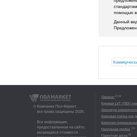
предложени
стандартам
помощью ва
Данный вид
Предложени
Коммерчески
2142
Ламинат
Клеевая LVT (ПВХ) пл
© Компания Пол-Маркет,
Линолеум коммерческ
все права защищены 2026.
Ковровая плитка для 
Вся информация,
Ковролин премиальны
предоставленная на сайте,
153
Напольная пробка
касающаяся стоимости
45
Паркетная доска