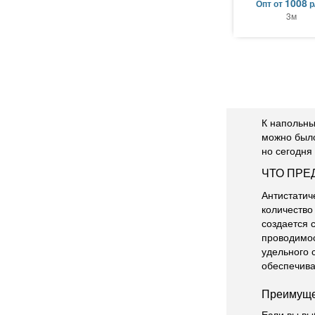
1008
Опт
от
р
3м
К напольны
можно было
но сегодня
ЧТО ПРЕ
Антистатич
количество
создается 
проводимос
удельного 
обеспечива
Преимуще
Если вы вы