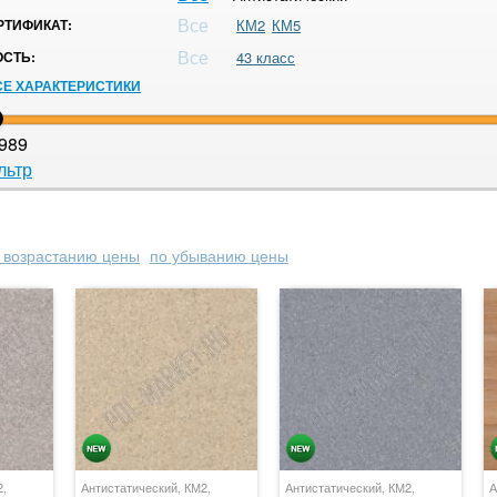
Все
ТИФИКАТ:
КМ2
КМ5
Все
СТЬ:
43 класс
СЕ ХАРАКТЕРИСТИКИ
989
льтр
 возрастанию цены
по убыванию цены
2,
Антистатический, КМ2,
Антистатический, КМ2,
А