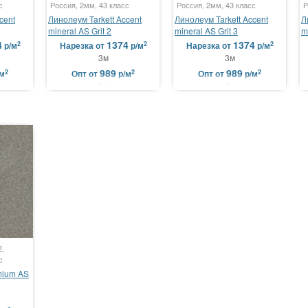
с
Россия, 2мм, 43 класс
Россия, 2мм, 43 класс
Р
cent
Линолеум Tarkett Accent
Линолеум Tarkett Accent
Л
mineral AS Grit 2
mineral AS Grit 3
m
4
1374
1374
2
2
2
р/м
Нарезка
от
р/м
Нарезка
от
р/м
3м
3м
989
989
2
2
2
/м
Опт
от
р/м
Опт
от
р/м
3м
3м
2,
с
mium AS