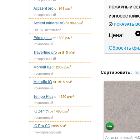
ПОЖАРНЫЙ СЕР
Acczent pro
2
от 911 р/м
гетерогенный
ИЗНОСОСТОЙКО
Accent mineral AS
2
от 989 р/м
ПОКАЗАТЬ В
антистатический
Цена:
Primo plus
2
от 1322 р/м
гомогенный
Сбросить фи
Travertine pro
2
от 815 р/м
гетерогенный
Monolit IQ
2
от 2007 р/м
Сортировать:
по
гомогенный
Melodia IQ
2
от 1515 р/м
гомогенный
Tempo Plus
2
от 1390 р/м
гомогенный
IQ Zenith
2
от 1483 р/м
гомогенный
IQ Era SC
2
2895 р/м
токопроводящий
Антистатический, КМ