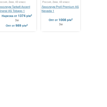
оссия, 2мм, 43 класс
Россия, 2мм, 43 класс
инолеум Tarkett Accent
Линолеум Profi Premium AS
ineral AS Tobago 1
Nevada 1
1374
2
Нарезка
от
р/м
1008
2
Опт
от
р/м
3м
3м
989
2
Опт
от
р/м
3м