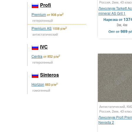
Россия, 2мм, 43 клас
Profi
Линолеум Tarkett Ac
mineral AS Grit 1
Premium
2
от 908 р/м
137
Нарезка
от
гетерогенный
3м, 4м
Premium AS
2
1008 р/м
989
Опт
от
р
антистатический
3м, 4м
IVC
Centra
2
от 852 р/м
гетерогенный
Sinteros
Horizon
2
883 р/м
гомогенный
Антистатический, КМ
Россия, 2мм, 43 клас
Линолеум Profi Pre
Nevada 2