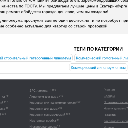
ями только от компаний-производителей, зарекомендовавших себя
 качества по ГОСТу. Мы предлагаем лучшие цены в Екатеринбурге
ш ремонт обойдется гораздо дешевле, чем вы ожидали!
 линолеума прослужит вам не один десяток лет и не потребует при
е особенно актуально для квартир со старой проводкой.
ТЕГИ ПО КАТЕГОРИИ
й строительный гетерогенный линолеум
Коммерческий гомогенный л
Коммерческий линолеум оптом
Главная
1886
SPC ламинат
Бренды
781
242
итка
Линолеум для дома
147
300
ий
Ковровая плитка коммерческая
Полезные статьи
18
256
дома
Ковролин для дома
Нашли дешевле?
235
193
й
Ковролин коммерческий
Гарантии
31
Настенная пробка
Как заказать и о
44
Инженерная доска
Укладка