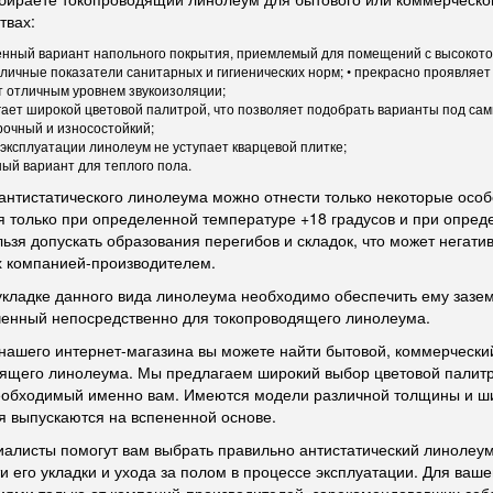
твах:
енный вариант напольного покрытия, приемлемый для помещений с высокото
личные показатели санитарных и гигиенических норм; • прекрасно проявляет
т отличным уровнем звукоизоляции;
ает широкой цветовой палитрой, что позволяет подобрать варианты под са
очный и износостойкий;
 эксплуатации линолеум не уступает кварцевой плитке;
ый вариант для теплого пола.
антистатического линолеума можно отнести только некоторые особ
я только при определенной температуре +18 градусов и при опред
льзя допускать образования перегибов и складок, что может негатив
 компанией-производителем.
укладке данного вида линолеума необходимо обеспечить ему зазе
енный непосредственно для токопроводящего линолеума.
 нашего интернет-магазина вы можете найти бытовой, коммерческ
ящего линолеума. Мы предлагаем широкий выбор цветовой палитры
еобходимый именно вам. Имеются модели различной толщины и ши
я выпускаются на вспененной основе.
алисты помогут вам выбрать правильно антистатический линолеум
и его укладки и ухода за полом в процессе эксплуатации. Для ваше