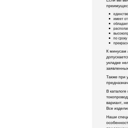
преимущес
единств
имеет от
обладае
располаг
высокопр
по сроку
прекрасн
К минусам 
допускаетс
укладке не
заявленных
Также при 
предназнач
В каталоге
токопровод
вариант, н
Все издели
Наши специ
особенност