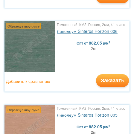
Гомогенный, КМ2, Россия, 2мм, 41 класс
Образец в шоу-руме
Линолеум Sinteros Horizon 006
882.05
2
Опт
от
р/м
2м
Заказать
Добавить к сравнению
Гомогенный, КМ2, Россия, 2мм, 41 класс
Образец в шоу-руме
Линолеум Sinteros Horizon 005
882.05
2
Опт
от
р/м
2м