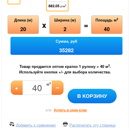
882.05
2
р/м
2
Длина (м)
Ширина (м)
Площадь м
x
=
20
2
40
Сумма, руб
35282
2
Товар продается оптом кратно 1 рулону =
40
м
.
Используйте кнопки +/- для выбора количества.
2
м
–
+
В КОРЗИНУ
или
Купить в один клик
Добавить к сравнению
Распечатать эту страницу