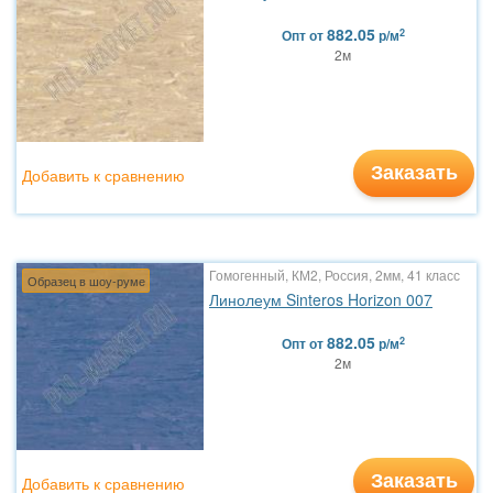
882.05
2
Опт
от
р/м
2м
Заказать
Добавить к сравнению
Гомогенный, КМ2, Россия, 2мм, 41 класс
Образец в шоу-руме
Линолеум Sinteros Horizon 007
882.05
2
Опт
от
р/м
2м
Заказать
Добавить к сравнению