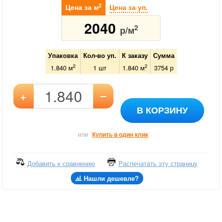
2
Цена за м
Цена за уп.
2040
2
р/м
Упаковка
Кол-во уп.
К заказу
Сумма
2
2
1.840 м
1
шт
1.840
м
3754
р
–
+
В КОРЗИНУ
или
Купить в один клик
Добавить к сравнению
Распечатать эту страницу
Нашли дешевле?