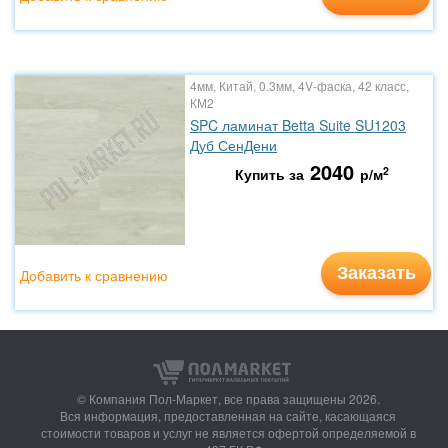
4мм, Китай, 0.3мм, 4V-фаска, 42 класс,
КМ2
SPC ламинат Betta Suite SU1203
Дуб СенДени
2040
2
Купить за
р/м
Заказать
Добавить к сравнению
© Компания Пол-Маркет,
все права защищены 2026.
Вся информация, предоставленная на сайте, касающаяся
стоимости товаров и услуг не является офертой определяемой в