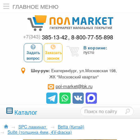
ГЛАВНОЕ МЕНЮ
+7(343)
385-13-42
8-800-77-55-898
В корзине:
пусто
Задать
Заказать
вопрос
звонок
Шоу-рум:
Екатеринбург, ул.Московская 198,
ЖК "Московский квартал"
pol-market@bk.ru
Каталог
→
SPC ламинат
→
Betta (Китай)
→
Suite (толщина 4мм, 4V-фаска)