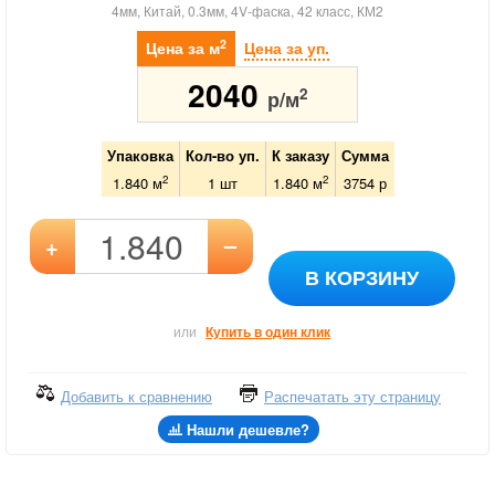
4мм, Китай, 0.3мм, 4V-фаска, 42 класс, КМ2
2
Цена за м
Цена за уп.
2040
2
р/м
Упаковка
Кол-во уп.
К заказу
Сумма
2
2
1.840 м
1
шт
1.840
м
3754
р
–
+
В КОРЗИНУ
или
Купить в один клик
Добавить к сравнению
Распечатать эту страницу
Нашли дешевле?