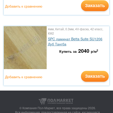
Заказать
Добавить к сравнению
4мм, Китай, 0.3мм, 4V-фаска, 42 класс,
КМ2
SPC ламинат Betta Suite SU1206
Дуб Тангба
2040
2
Купить за
р/м
Заказать
Добавить к сравнению
© Компания Пол-Маркет,
все права защищены 2026.
Вся информация, предоставленная на сайте, касающаяся