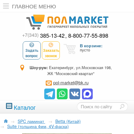
ГЛАВНОЕ МЕНЮ
+7(343)
385-13-42
8-800-77-55-898
В корзине:
пусто
Задать
Заказать
вопрос
звонок
Шоу-рум:
Екатеринбург, ул.Московская 198,
ЖК "Московский квартал"
pol-market@bk.ru
Каталог
→
SPC ламинат
→
Betta (Китай)
→
Suite (толщина 4мм, 4V-фаска)