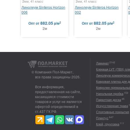
2мм, 41 класс
2мм, 41 класс
Линолеум Sinteros Horizon
Линолеум Sinteros Horizon
006
002
882.05
882.05
2
2
Опт
от
р/м
Опт
от
р/м
2м
2м
2142
Ламинат
Клеевая LVT (ПВХ) пл
© Компания Пол-Маркет,
Линолеум коммерческ
все права защищены 2026.
Ковровая плитка для 
Вся информация,
Ковролин премиальны
предоставленная на сайте,
153
Напольная пробка
касающаяся стоимости
45
Паркетная доска
товаров и услуг не является
1
Искусственная трава
офертой определяемой в
ст.437 ГК РФ.
Спортивные покрытия
647
Плинтус
111
Клей, грунтовка