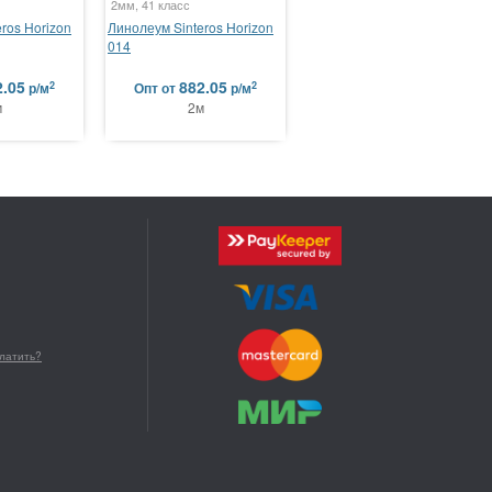
2мм, 41 класс
ros Horizon
Линолеум Sinteros Horizon
014
2.05
882.05
2
2
р/м
Опт
от
р/м
м
2м
платить?