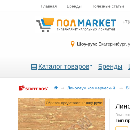
Главная
Бренды
Полезные статьи
+7(
Шоу-рум:
Екатеринбург, 
Каталог товаров
Бренды
→
Линолеум коммерческий
→
Si
Образец представлен в шоу-руме
Лино
Гомогенн
Тип п