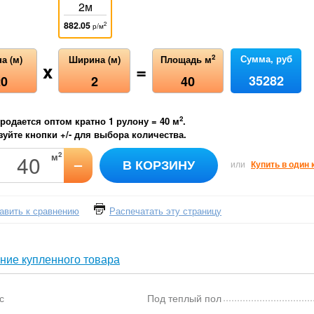
2м
882.05
2
р/м
Сумма, руб
2
а (м)
Ширина (м)
Площадь м
x
=
35282
20
2
40
2
родается оптом кратно 1 рулону =
40
м
.
уйте кнопки +/- для выбора количества.
2
м
–
В КОРЗИНУ
или
Купить в один 
авить к сравнению
Распечатать эту страницу
ние купленного товара
с
Под теплый пол