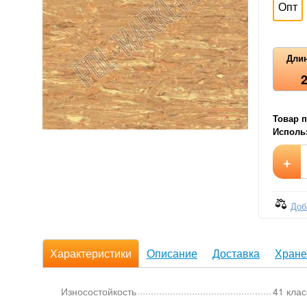
Опт
Длин
Товар п
Использ
+
Доб
Характеристики
Описание
Доставка
Хране
Износостойкость
41 клас