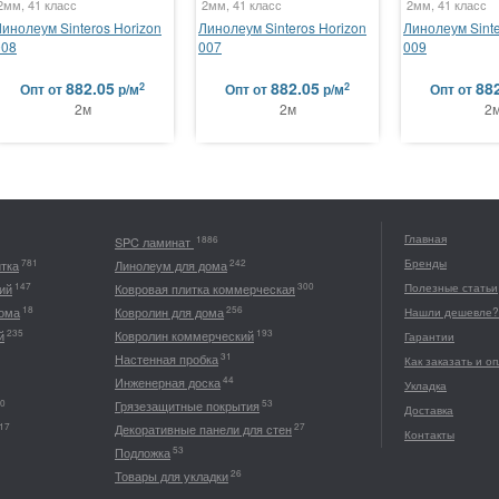
2мм, 41 класс
2мм, 41 класс
2мм, 41 класс
Линолеум Sinteros Horizon
Линолеум Sinteros Horizon
Линолеум Sinte
008
007
009
882.05
882.05
88
2
2
Опт
от
р/м
Опт
от
р/м
Опт
от
2м
2м
2
Главная
1886
SPC ламинат
Бренды
781
242
итка
Линолеум для дома
147
300
ий
Ковровая плитка коммерческая
Полезные статьи
18
256
дома
Ковролин для дома
Нашли дешевле?
235
193
й
Ковролин коммерческий
Гарантии
31
Настенная пробка
Как заказать и о
44
Инженерная доска
Укладка
0
53
Грязезащитные покрытия
Доставка
17
27
Декоративные панели для стен
Контакты
53
Подложка
26
Товары для укладки