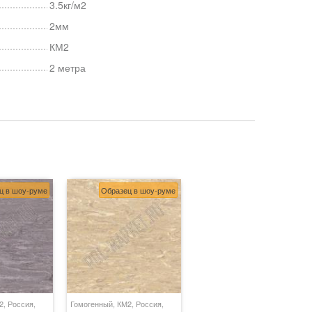
3.5кг/м2
2мм
КМ2
2 метра
ц в шоу-руме
Образец в шоу-руме
2, Россия,
Гомогенный, КМ2, Россия,