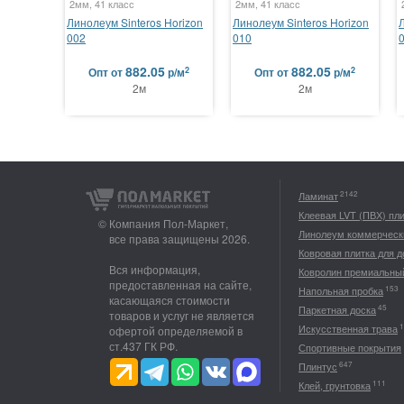
2мм, 41 класс
2мм, 41 класс
Линолеум Sinteros Horizon
Линолеум Sinteros Horizon
002
010
882.05
882.05
2
2
Опт
от
р/м
Опт
от
р/м
2м
2м
2142
Ламинат
Клеевая LVT (ПВХ) пл
© Компания Пол-Маркет,
Линолеум коммерческ
все права защищены 2026.
Ковровая плитка для 
Вся информация,
Ковролин премиальны
предоставленная на сайте,
153
Напольная пробка
касающаяся стоимости
45
Паркетная доска
товаров и услуг не является
1
Искусственная трава
офертой определяемой в
ст.437 ГК РФ.
Спортивные покрытия
647
Плинтус
111
Клей, грунтовка