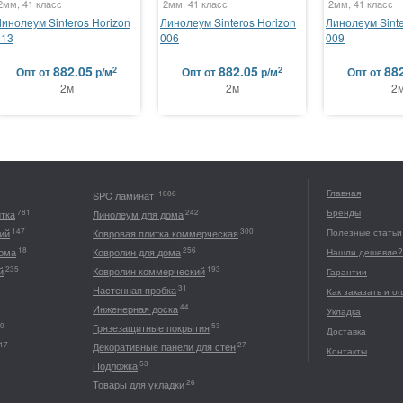
2мм, 41 класс
2мм, 41 класс
2мм, 41 класс
Линолеум Sinteros Horizon
Линолеум Sinteros Horizon
Линолеум Sinte
013
006
009
882.05
882.05
88
2
2
Опт
от
р/м
Опт
от
р/м
Опт
от
2м
2м
2
Главная
1886
SPC ламинат
Бренды
781
242
итка
Линолеум для дома
147
300
ий
Ковровая плитка коммерческая
Полезные статьи
18
256
дома
Ковролин для дома
Нашли дешевле?
235
193
й
Ковролин коммерческий
Гарантии
31
Настенная пробка
Как заказать и о
44
Инженерная доска
Укладка
0
53
Грязезащитные покрытия
Доставка
17
27
Декоративные панели для стен
Контакты
53
Подложка
26
Товары для укладки