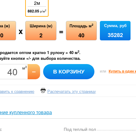
2м
882.05
2
р/м
Сумма, руб
2
а (м)
Ширина (м)
Площадь м
x
=
35282
20
2
40
2
родается оптом кратно 1 рулону =
40
м
.
уйте кнопки +/- для выбора количества.
2
м
–
В КОРЗИНУ
или
Купить в один 
авить к сравнению
Распечатать эту страницу
ние купленного товара
с
Под теплый пол