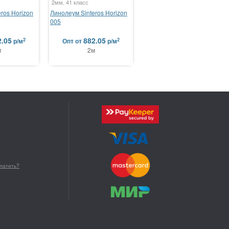
2мм, 41 класс
ros Horizon
Линолеум Sinteros Horizon
005
2.05
882.05
2
2
р/м
Опт
от
р/м
м
2м
платить?