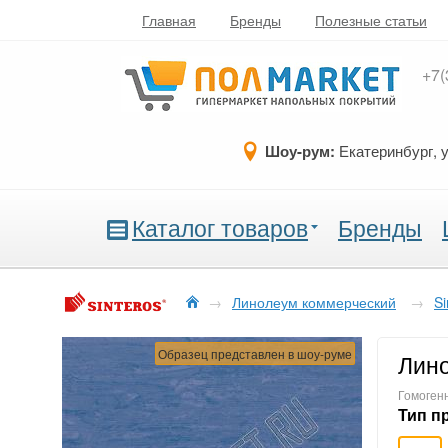
Главная
Бренды
Полезные статьи
+7(
Шоу-рум:
Екатеринбург, 
Каталог товаров
Бренды
→
Линолеум коммерческий
→
Si
Образец представлен в шоу-руме
Лино
Гомогенн
Тип п