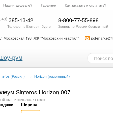
Нашли дешевле?
Гарантии
Как заказать и оплатить?
343)
385-13-42
8-800-77-55-898
Телефон в Екатеринбурге
Звонок по России бесплатный
ул.Московская 198, ЖК "Московский квартал"
pol-market@
Шоу-рум
nteros (Россия)
→
Horizon (гомогенный)
леум Sinteros Horizon 007
ый, КМ2, Россия, 2мм, 41 класс
родажи
Ширина