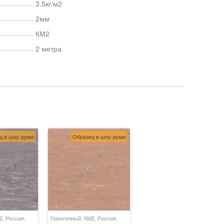
3.5кг/м2
2мм
КМ2
2 метра
ц в шоу-руме
Образец в шоу-руме
2, Россия,
Гомогенный, КМ2, Россия,