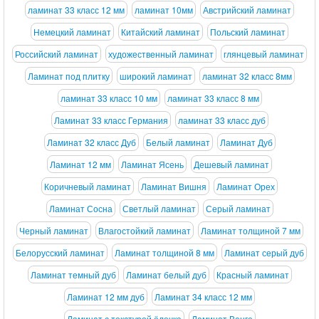
ламинат 33 класс 12 мм
ламинат 10мм
Австрийский ламинат
Немецкий ламинат
Китайский ламинат
Польский ламинат
Российский ламинат
художественный ламинат
глянцевый ламинат
Ламинат под плитку
широкий ламинат
ламинат 32 класс 8мм
ламинат 33 класс 10 мм
ламинат 33 класс 8 мм
Ламинат 33 класс Германия
ламинат 33 класс дуб
Ламинат 32 класс Дуб
Белый ламинат
Ламинат Дуб
Ламинат 12 мм
Ламинат Ясень
Дешевый ламинат
Коричневый ламинат
Ламинат Вишня
Ламинат Орех
Ламинат Сосна
Светлый ламинат
Серый ламинат
Черный ламинат
Влагостойкий ламинат
Ламинат толщиной 7 мм
Белорусский ламинат
Ламинат толщиной 8 мм
Ламинат серый дуб
Ламинат темный дуб
Ламинат белый дуб
Красный ламинат
Ламинат 12 мм дуб
Ламинат 34 класс 12 мм
Ламинат с текстурой ёлочка
Ламинат Венге