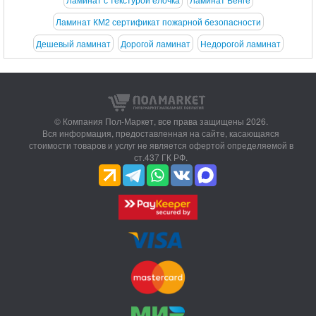
Ламинат КМ2 сертификат пожарной безопасности
Дешевый ламинат
Дорогой ламинат
Недорогой ламинат
© Компания Пол-Маркет,
все права защищены 2026.
Вся информация, предоставленная на сайте, касающаяся
стоимости товаров и услуг не является офертой определяемой в
ст.437 ГК РФ.