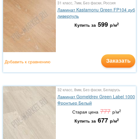
31 класс, 7мм, Без фаски, Россия
Ламинат Kastamonu Green FP104 дуб
ливерпуль
599
2
Купить за
р/м
Заказать
Добавить к сравнению
32 класс, 8мм, Без фаски, Беларусь
Ламинат Gomeldrev Green Label 1000
Фронтьер Белый
777
2
Старая цена
р/м
677
2
Купить за
р/м