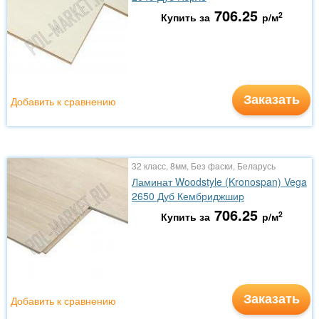
706.25
2
Купить за
р/м
Заказать
Добавить к сравнению
32 класс, 8мм, Без фаски, Беларусь
Ламинат Woodstyle (Kronospan) Vega
2650 Дуб Кембриджшир
706.25
2
Купить за
р/м
Заказать
Добавить к сравнению