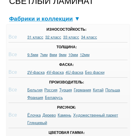
СВЕТЛЫЙ ЛАМИНАТ
Фабрики и коллекции
▼
ИЗНОСОСТОЙКОСТЬ:
Все
31 класс
32 класс
33 класс
34 класс
ТОЛЩИНА:
Все
9.5мм
7мм
8мм
9мм
10мм
12мм
ФАСКА:
Все
2V-фаска
4V-фаска
4U фаска
Без фаски
ПРОИЗВОДИТЕЛЬ:
Все
Бельгия
Россия
Турция
Германия
Китай
Польша
Франция
Беларусь
РИСУНОК:
Все
Ёлочка
Дерево
Камень
Художественный паркет
Глянцевый
ЦВЕТОВАЯ ГАММА: