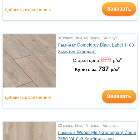
Заказать
Добавить к сравнению
32 класс, 8мм, 4V-фаска, Беларусь
Ламинат Gomeldrev Black Label 1100
Хьюстон Стандарт
879
2
Старая цена
р/м
737
2
Купить за
р/м
Заказать
Добавить к сравнению
32 класс, 8мм, 4V-фаска, Беларусь
Ламинат Woodstyle (Kronospan) Zoom
2650-V4 Дуб Кембриджшир