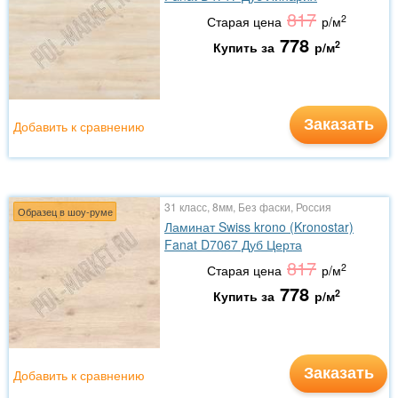
817
2
Старая цена
р/м
778
2
Купить за
р/м
Заказать
Добавить к сравнению
31 класс, 8мм, Без фаски, Россия
Образец в шоу-руме
Ламинат Swiss krono (Kronostar)
Fanat D7067 Дуб Церта
817
2
Старая цена
р/м
778
2
Купить за
р/м
Заказать
Добавить к сравнению