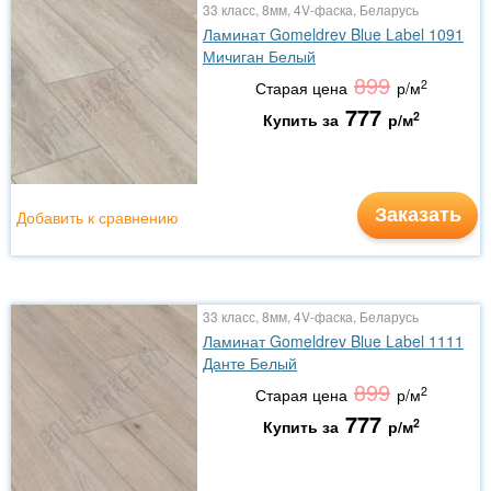
33 класс, 8мм, 4V-фаска, Беларусь
Ламинат Gomeldrev Blue Label 1091
Мичиган Белый
899
2
Старая цена
р/м
777
2
Купить за
р/м
Заказать
Добавить к сравнению
33 класс, 8мм, 4V-фаска, Беларусь
Ламинат Gomeldrev Blue Label 1111
Данте Белый
899
2
Старая цена
р/м
777
2
Купить за
р/м