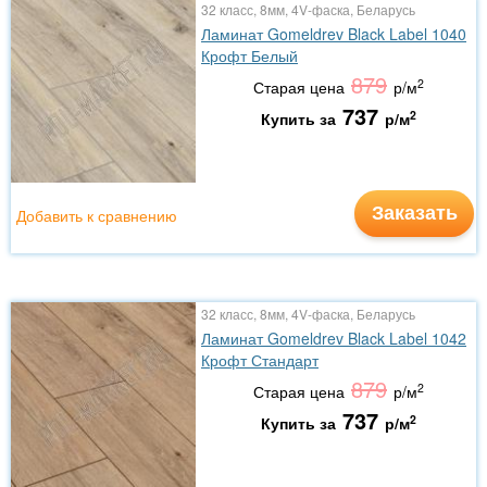
32 класс, 8мм, 4V-фаска, Беларусь
Ламинат Gomeldrev Black Label 1040
Крофт Белый
879
2
Старая цена
р/м
737
2
Купить за
р/м
Заказать
Добавить к сравнению
32 класс, 8мм, 4V-фаска, Беларусь
Ламинат Gomeldrev Black Label 1042
Крофт Стандарт
879
2
Старая цена
р/м
737
2
Купить за
р/м