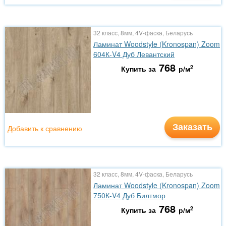
32 класс, 8мм, 4V-фаска, Беларусь
Ламинат Woodstyle (Kronospan) Zoom
604К-V4 Дуб Левантский
768
2
Купить за
р/м
Заказать
Добавить к сравнению
32 класс, 8мм, 4V-фаска, Беларусь
Ламинат Woodstyle (Kronospan) Zoom
750К-V4 Дуб Билтмор
768
2
Купить за
р/м