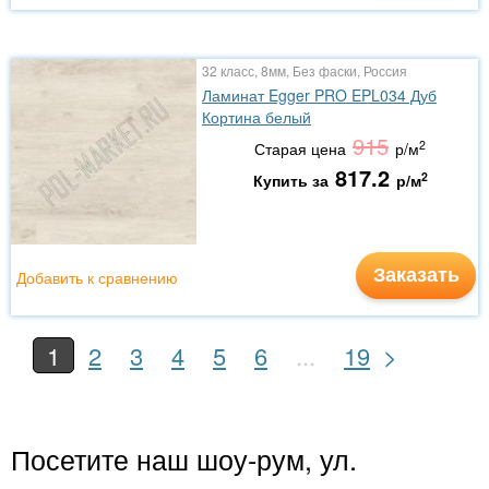
32 класс, 8мм, Без фаски, Россия
Ламинат Egger PRO EPL034 Дуб
Кортина белый
915
2
Старая цена
р/м
817.2
2
Купить за
р/м
Заказать
Добавить к сравнению
>
1
2
3
4
5
6
...
19
Посетите наш шоу-рум, ул.