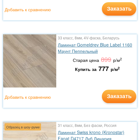
Заказать
Добавить к сравнению
33 класс, 8мм, 4V-фаска, Беларусь
Ламинат Gomeldrev Blue Label 1160
Маунт Пеппельный
899
2
Старая цена
р/м
777
2
Купить за
р/м
Заказать
Добавить к сравнению
31 класс, 8мм, Без фаски, Россия
Образец в шоу-руме
Ламинат Swiss krono (Kronostar)
Fanat D4717 Дуб Линария