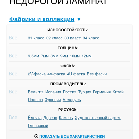
НЕДОРОГОЙ ЛАМИНАТ
Фабрики и коллекции
▼
ИЗНОСОСТОЙКОСТЬ:
Все
31 класс
32 класс
33 класс
34 класс
ТОЛЩИНА:
Все
9.5мм
7мм
8мм
9мм
10мм
12мм
ФАСКА:
Все
2V-фаска
4V-фаска
4U фаска
Без фаски
ПРОИЗВОДИТЕЛЬ:
Все
Бельгия
Испания
Россия
Турция
Германия
Китай
Польша
Франция
Беларусь
РИСУНОК:
Все
Ёлочка
Дерево
Камень
Художественный паркет
Глянцевый
ПОКАЗАТЬ ВСЕ ХАРАКТЕРИСТИКИ