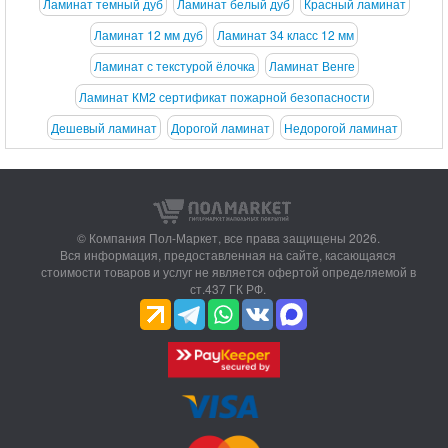
Ламинат темный дуб
Ламинат белый дуб
Красный ламинат
Ламинат 12 мм дуб
Ламинат 34 класс 12 мм
Ламинат с текстурой ёлочка
Ламинат Венге
Ламинат КМ2 сертификат пожарной безопасности
Дешевый ламинат
Дорогой ламинат
Недорогой ламинат
© Компания Пол-Маркет,
все права защищены 2026.
Вся информация, предоставленная на сайте, касающаяся
стоимости товаров и услуг не является офертой определяемой в
ст.437 ГК РФ.