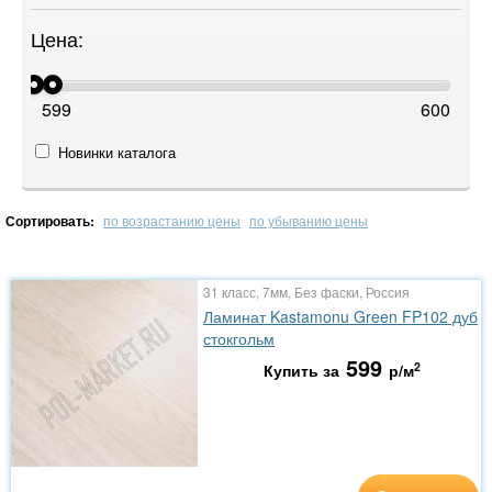
Цена:
599
600
Новинки каталога
Сортировать:
по возрастанию цены
по убыванию цены
31 класс, 7мм, Без фаски, Россия
Ламинат Kastamonu Green FP102 дуб
стокгольм
599
2
Купить за
р/м