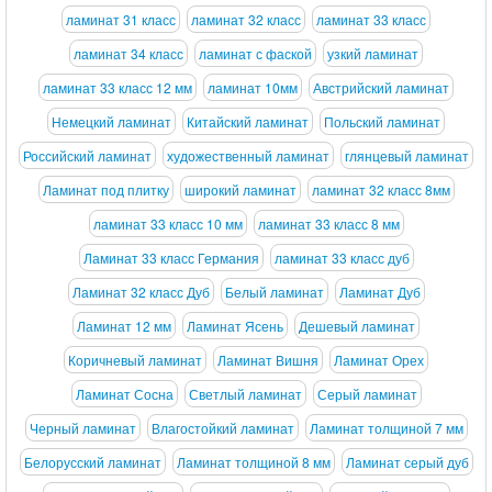
ламинат 31 класс
ламинат 32 класс
ламинат 33 класс
ламинат 34 класс
ламинат с фаской
узкий ламинат
ламинат 33 класс 12 мм
ламинат 10мм
Австрийский ламинат
Немецкий ламинат
Китайский ламинат
Польский ламинат
Российский ламинат
художественный ламинат
глянцевый ламинат
Ламинат под плитку
широкий ламинат
ламинат 32 класс 8мм
ламинат 33 класс 10 мм
ламинат 33 класс 8 мм
Ламинат 33 класс Германия
ламинат 33 класс дуб
Ламинат 32 класс Дуб
Белый ламинат
Ламинат Дуб
Ламинат 12 мм
Ламинат Ясень
Дешевый ламинат
Коричневый ламинат
Ламинат Вишня
Ламинат Орех
Ламинат Сосна
Светлый ламинат
Серый ламинат
Черный ламинат
Влагостойкий ламинат
Ламинат толщиной 7 мм
Белорусский ламинат
Ламинат толщиной 8 мм
Ламинат серый дуб