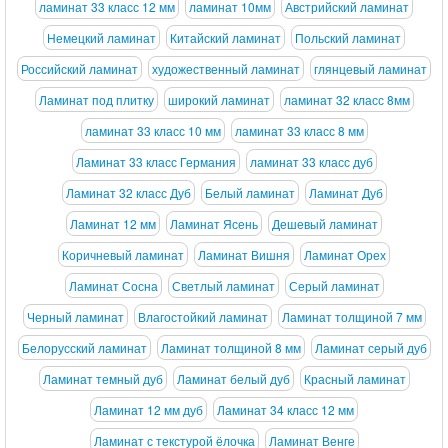
ламинат 33 класс 12 мм
ламинат 10мм
Австрийский ламинат
Немецкий ламинат
Китайский ламинат
Польский ламинат
Российский ламинат
художественный ламинат
глянцевый ламинат
Ламинат под плитку
широкий ламинат
ламинат 32 класс 8мм
ламинат 33 класс 10 мм
ламинат 33 класс 8 мм
Ламинат 33 класс Германия
ламинат 33 класс дуб
Ламинат 32 класс Дуб
Белый ламинат
Ламинат Дуб
Ламинат 12 мм
Ламинат Ясень
Дешевый ламинат
Коричневый ламинат
Ламинат Вишня
Ламинат Орех
Ламинат Сосна
Светлый ламинат
Серый ламинат
Черный ламинат
Влагостойкий ламинат
Ламинат толщиной 7 мм
Белорусский ламинат
Ламинат толщиной 8 мм
Ламинат серый дуб
Ламинат темный дуб
Ламинат белый дуб
Красный ламинат
Ламинат 12 мм дуб
Ламинат 34 класс 12 мм
Ламинат с текстурой ёлочка
Ламинат Венге