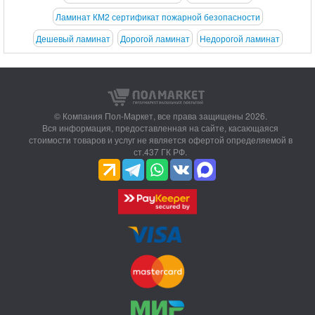
Ламинат КМ2 сертификат пожарной безопасности
Дешевый ламинат
Дорогой ламинат
Недорогой ламинат
© Компания Пол-Маркет,
все права защищены 2026.
Вся информация, предоставленная на сайте, касающаяся
стоимости товаров и услуг не является офертой определяемой в
ст.437 ГК РФ.