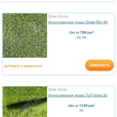
30мм, Россия
Искусственная трава Grass Mix 30
768
2
Опт
от
р/м
2м, 4м
Заказать
Добавить к сравнению
30мм, Китай
Искусственная трава Turf grass 30
1140
2
Опт
от
р/м
2м