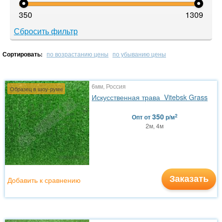
350
1309
Сбросить фильтр
Сортировать:
по возрастанию цены
по убыванию цены
6мм, Россия
Образец в шоу-руме
Искусственная трава Vitebsk Grass
350
2
Опт
от
р/м
2м, 4м
Заказать
Добавить к сравнению