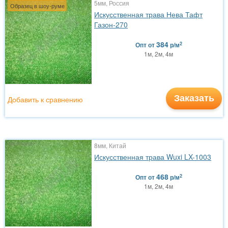
5мм, Россия
Образец в шоу-руме
Искусственная трава Нева Тафт
Газон-270
384
2
Опт
от
р/м
1м, 2м, 4м
Заказать
Добавить к сравнению
8мм, Китай
Искусственная трава Wuxi LX-1003
468
2
Опт
от
р/м
1м, 2м, 4м