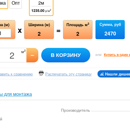
зка
Опт
2м
1235.00
2
р/м
Сумма, руб
2
а (м)
Ширина (м)
Площадь м
x
=
2470
2
2
2
м
–
В КОРЗИНУ
или
Купить в один 
авить к сравнению
Распечатать эту страницу
Нашли деше
ы для монтажа
Производитель
й