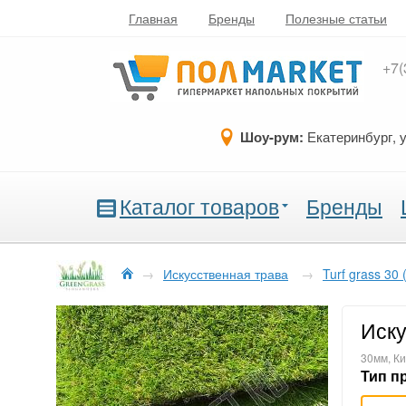
Главная
Бренды
Полезные статьи
+7(
Шоу-рум:
Екатеринбург, 
Каталог товаров
Бренды
→
Искусственная трава
→
Turf grass 30
Иску
30мм, К
Тип п