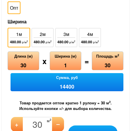
Опт
Ширина
1м
2м
3м
4м
480.00
480.00
480.00
480.00
2
2
2
2
р/м
р/м
р/м
р/м
2
Длина (м)
Ширина (м)
Площадь м
x
=
30
1
30
Сумма, руб
14400
2
Товар продается оптом кратно 1 рулону =
30
м
.
Используйте кнопки +/- для выбора количества.
2
м
–
+