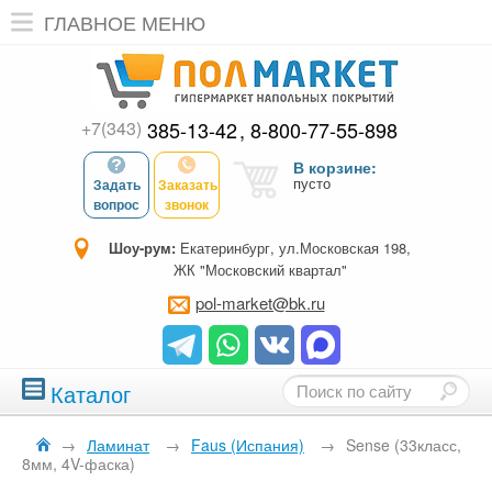
ГЛАВНОЕ МЕНЮ
+7(343)
385-13-42
8-800-77-55-898
В корзине:
пусто
Задать
Заказать
вопрос
звонок
Шоу-рум:
Екатеринбург, ул.Московская 198,
ЖК "Московский квартал"
pol-market@bk.ru
Каталог
→
Ламинат
→
Faus (Испания)
→
Sense (33класс,
8мм, 4V-фаска)