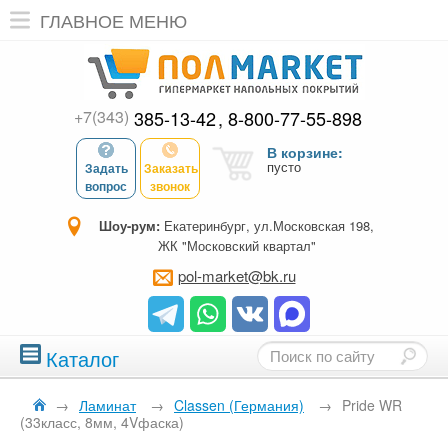
ГЛАВНОЕ МЕНЮ
+7(343)
385-13-42
8-800-77-55-898
В корзине:
пусто
Задать
Заказать
вопрос
звонок
Шоу-рум:
Екатеринбург, ул.Московская 198,
ЖК "Московский квартал"
pol-market@bk.ru
Каталог
→
Ламинат
→
Classen (Германия)
→
Pride WR
(33класс, 8мм, 4Vфаска)