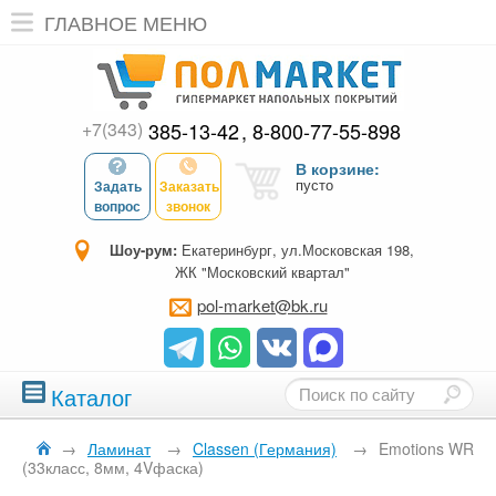
ГЛАВНОЕ МЕНЮ
+7(343)
385-13-42
8-800-77-55-898
В корзине:
пусто
Задать
Заказать
вопрос
звонок
Шоу-рум:
Екатеринбург, ул.Московская 198,
ЖК "Московский квартал"
pol-market@bk.ru
Каталог
→
Ламинат
→
Classen (Германия)
→
Emotions WR
(33класс, 8мм, 4Vфаска)