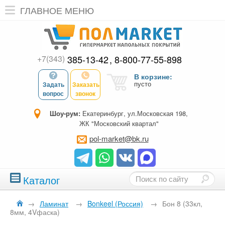
ГЛАВНОЕ МЕНЮ
+7(343)
385-13-42
8-800-77-55-898
В корзине:
пусто
Задать
Заказать
вопрос
звонок
Шоу-рум:
Екатеринбург, ул.Московская 198,
ЖК "Московский квартал"
pol-market@bk.ru
Каталог
→
Ламинат
→
Bonkeel (Россия)
→
Бон 8 (33кл,
8мм, 4Vфаска)