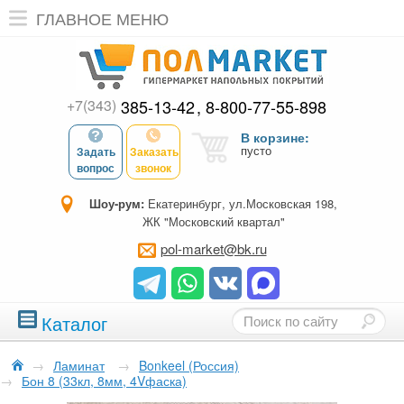
ГЛАВНОЕ МЕНЮ
+7(343)
385-13-42
8-800-77-55-898
В корзине:
пусто
Задать
Заказать
вопрос
звонок
Шоу-рум:
Екатеринбург, ул.Московская 198,
ЖК "Московский квартал"
pol-market@bk.ru
Каталог
→
Ламинат
→
Bonkeel (Россия)
→
Бон 8 (33кл, 8мм, 4Vфаска)