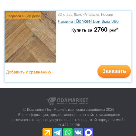
33 класс, 8мм, 4V-фаска, Россия
Образец в шоу-руме
Ламинат Bonkeel Бон 8мм 360
2760
2
Купить за
р/м
Заказать
Добавить к сравнению
© Компания Пол-Маркет,
все права защищены 2026.
Вся информация, предоставленная на сайте, касающаяся
стоимости товаров и услуг не является офертой определяемой в
ст.437 ГК РФ.