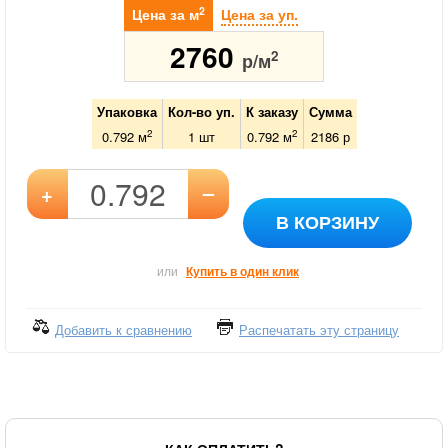
2
Цена за м
Цена за уп.
2760
2
р/м
Упаковка
Кол-во уп.
К заказу
Сумма
2
2
0.792 м
1
шт
0.792
м
2186
р
–
+
В КОРЗИНУ
или
Купить в один клик
Добавить к сравнению
Распечатать эту страницу