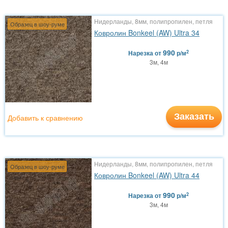
Нидерланды, 8мм, полипропилен, петля
Образец в шоу-руме
Ковролин Bonkeel (AW) Ultra 34
990
2
Нарезка
от
р/м
3м, 4м
Заказать
Добавить к сравнению
Нидерланды, 8мм, полипропилен, петля
Образец в шоу-руме
Ковролин Bonkeel (AW) Ultra 44
990
2
Нарезка
от
р/м
3м, 4м