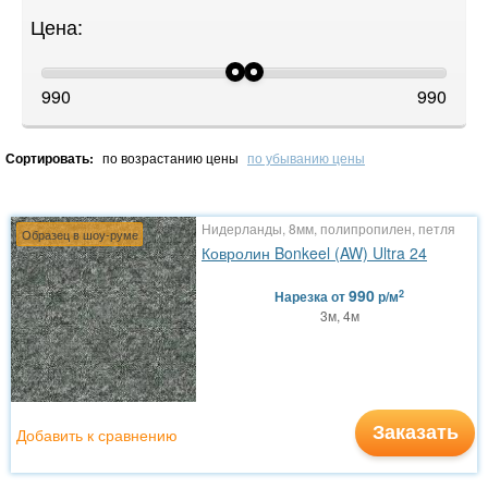
Цена:
990
990
Сортировать:
по возрастанию цены
по убыванию цены
Нидерланды, 8мм, полипропилен, петля
Образец в шоу-руме
Ковролин Bonkeel (AW) Ultra 24
990
2
Нарезка
от
р/м
3м, 4м
Заказать
Добавить к сравнению