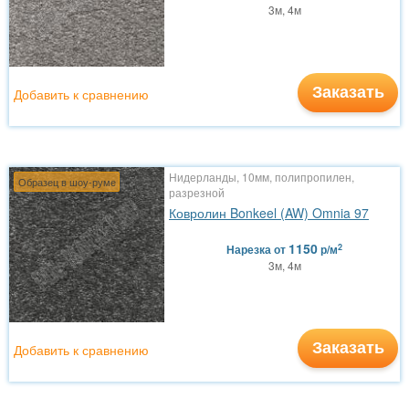
3м, 4м
Заказать
Добавить к сравнению
Нидерланды, 10мм, полипропилен,
Образец в шоу-руме
разрезной
Ковролин Bonkeel (AW) Omnia 97
1150
2
Нарезка
от
р/м
3м, 4м
Заказать
Добавить к сравнению