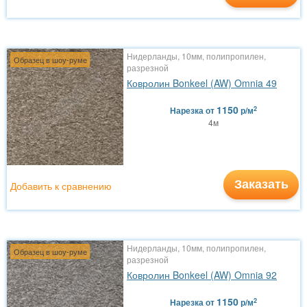
Нидерланды, 10мм, полипропилен,
Образец в шоу-руме
разрезной
Ковролин Bonkeel (AW) Omnia 49
1150
2
Нарезка
от
р/м
4м
Заказать
Добавить к сравнению
Нидерланды, 10мм, полипропилен,
Образец в шоу-руме
разрезной
Ковролин Bonkeel (AW) Omnia 92
1150
2
Нарезка
от
р/м