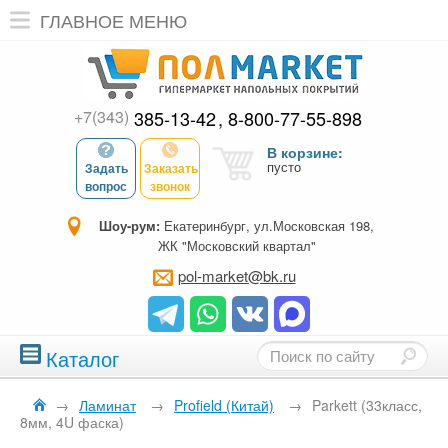
ГЛАВНОЕ МЕНЮ
+7(343)
385-13-42
8-800-77-55-898
В корзине:
пусто
Задать
Заказать
вопрос
звонок
Шоу-рум:
Екатеринбург, ул.Московская 198,
ЖК "Московский квартал"
pol-market@bk.ru
Каталог
→
Ламинат
→
Profield (Китай)
→
Parkett (33класс,
8мм, 4U фаска)