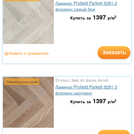
Ламинат Profield Parkett 9281-2
флоренс серый беж
1397
2
Купить за
р/м
Заказать
Добавить к сравнению
33 класс, 8мм, 4U фаска, Китай
Образец в шоу-руме
Ламинат Profield Parkett 9281-3
флоренс капучино
1397
2
Купить за
р/м