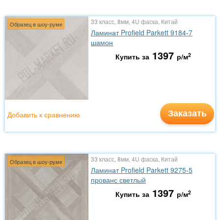
33 класс, 8мм, 4U фаска, Китай
Образец в шоу-руме
Ламинат Profield Parkett 9184-7
шамон
1397
2
Купить за
р/м
Заказать
Добавить к сравнению
33 класс, 8мм, 4U фаска, Китай
Образец в шоу-руме
Ламинат Profield Parkett 9275-5
прованс светлый
1397
2
Купить за
р/м