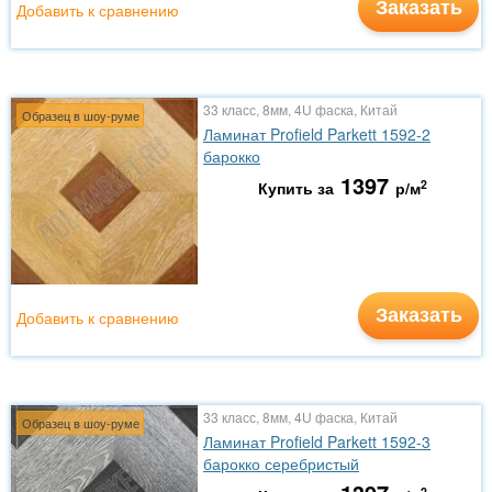
Заказать
Добавить к сравнению
33 класс, 8мм, 4U фаска, Китай
Образец в шоу-руме
Ламинат Profield Parkett 1592-2
барокко
1397
2
Купить за
р/м
Заказать
Добавить к сравнению
33 класс, 8мм, 4U фаска, Китай
Образец в шоу-руме
Ламинат Profield Parkett 1592-3
барокко серебристый
2