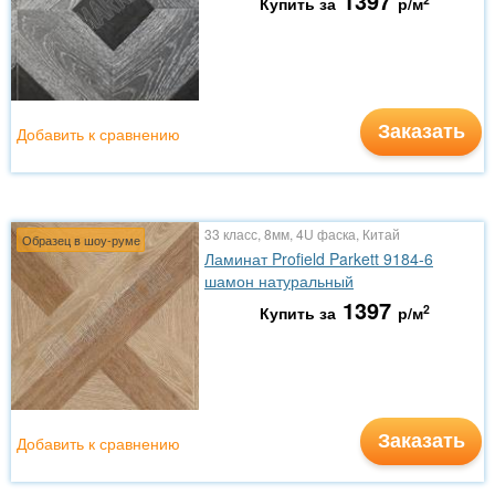
1397
Купить за
р/м
Заказать
Добавить к сравнению
33 класс, 8мм, 4U фаска, Китай
Образец в шоу-руме
Ламинат Profield Parkett 9184-6
шамон натуральный
1397
2
Купить за
р/м
Заказать
Добавить к сравнению