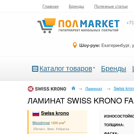
Главная
Бренды
Полезные статьи
+7(
Шоу-рум:
Екатеринбург, 
Каталог товаров
Бренды
→
Ламинат
→
Swiss kron
ЛАМИНАТ SWISS KRONO FAN
Swiss krono
ИЗНОСОСТОЙКО
Woodroyal
2
1200 р/м
ТОЛЩИНА:
33класс, 8мм, 4Vфаска
ФАСКА: