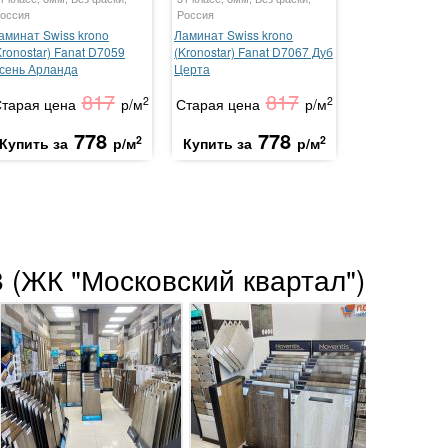
оссия
Россия
аминат Swiss krono
Ламинат Swiss krono
Kronostar) Fanat D7059
(Kronostar) Fanat D7067 Дуб
сень Арланда
Церта
817
817
2
2
тарая цена
р/м
Старая цена
р/м
778
778
2
2
Купить за
р/м
Купить за
р/м
 (ЖК "Московский квартал")