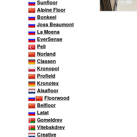
Sunfloor
Alpine Floor
Bonkeel
Joss Beaumont
La Moena
EverSense
Peli
Norland
Classen
Kronopol
Profield
Kronotex
Alsafloor
Floorwood
Belfloor
Latat
Gomeldrev
Vitebskdrev
Creative