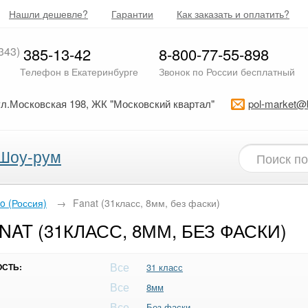
Нашли дешевле?
Гарантии
Как заказать и оплатить?
343)
385-13-42
8-800-77-55-898
Телефон в Екатеринбурге
Звонок по России бесплатный
ул.Московская 198, ЖК "Московский квартал"
pol-market@
Шоу-рум
o (Россия)
→
Fanat (31класс, 8мм, без фаски)
AT (31КЛАСС, 8ММ, БЕЗ ФАСКИ)
Все
СТЬ:
31 класс
Все
8мм
Все
Без фаски