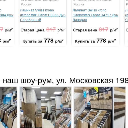
Россия
Россия
Р
o
Ламинат Swiss krono
Ламинат Swiss krono
Л
2304 Дуб
(Kronostar) Fanat D3066 Дуб
(Kronostar) Fanat D4717 Дуб
(
Серебряный
Линария
Я
7
817
817
2
2
2
р/м
Старая цена
р/м
Старая цена
р/м
С
8
778
778
2
2
2
р/м
Купить за
р/м
Купить за
р/м
 наш шоу-рум, ул. Московская 198