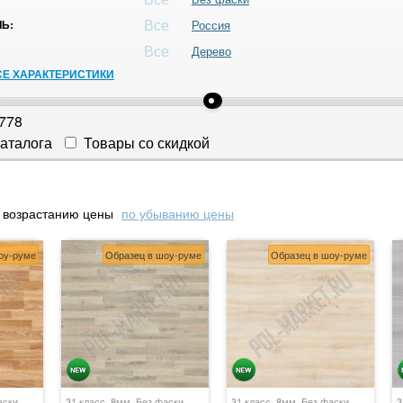
Все
Ь:
Россия
Все
Дерево
СЕ ХАРАКТЕРИСТИКИ
778
аталога
Товары со скидкой
 возрастанию цены
по убыванию цены
оу-руме
Образец в шоу-руме
Образец в шоу-руме
аски,
31 класс, 8мм, Без фаски,
31 класс, 8мм, Без фаски,
3