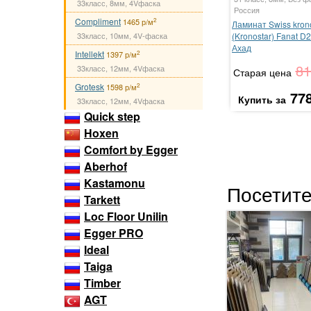
33класс, 8мм, 4Vфаска
Россия
Compliment
2
1465 р/м
Ламинат Swiss kron
33класс, 10мм, 4V-фаска
(Kronostar) Fanat D
Ахад
Intellekt
2
1397 р/м
81
33класс, 12мм, 4Vфаска
Старая цена
Grotesk
2
1598 р/м
77
Купить за
33класс, 12мм, 4Vфаска
Quick step
Hoxen
Comfort by Egger
Aberhof
Kastamonu
Посетите
Tarkett
Loc Floor Unilin
Egger PRO
Ideal
Taiga
Timber
AGT