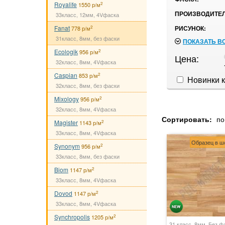
Royalife
2
1550 р/м
ПРОИЗВОДИТЕЛ
33класс, 12мм, 4Vфаска
Fanat
РИСУНОК:
2
778 р/м
31класс, 8мм, без фаски
ПОКАЗАТЬ В
Ecologik
2
956 р/м
Цена:
32класс, 8мм, 4Vфаска
Caspian
2
853 р/м
Новинки к
32класс, 8мм, без фаски
Mixology
2
956 р/м
32класс, 8мм, 4Vфаска
Сортировать:
по
Magister
2
1143 р/м
33класс, 8мм, 4Vфаска
Образец в ш
Synonym
2
956 р/м
33класс, 8мм, без фаски
Biom
2
1147 р/м
33класс, 8мм, 4Vфаска
Dovod
2
1147 р/м
33класс, 8мм, 4Vфаска
Synchropolis
2
1205 р/м
31 класс, 8мм, Без ф