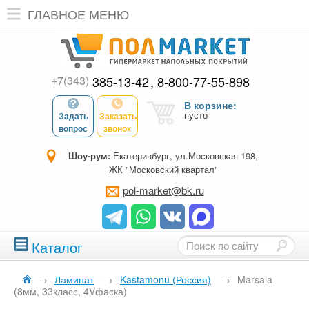
ГЛАВНОЕ МЕНЮ
+7(343)
385-13-42
8-800-77-55-898
В корзине:
пусто
Задать
Заказать
вопрос
звонок
Шоу-рум:
Екатеринбург, ул.Московская 198,
ЖК "Московский квартал"
pol-market@bk.ru
Каталог
→
Ламинат
→
Kastamonu (Россия)
→
Marsala
(8мм, 33класс, 4Vфаска)