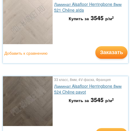
Ламинат Alsafloor Herringbone 8мм
521 Chêne aïda
3545
2
Купить за
р/м
Заказать
Добавить к сравнению
33 класс, 8мм, 4V-фаска, Франция
Ламинат Alsafloor Herringbone 8мм
524 Chêne pavot
3545
2
Купить за
р/м