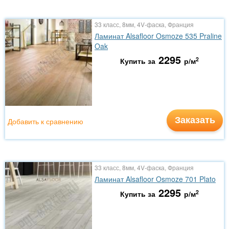
33 класс, 8мм, 4V-фаска, Франция
Ламинат Alsafloor Osmoze 535 Praline
Oak
2295
2
Купить за
р/м
Заказать
Добавить к сравнению
33 класс, 8мм, 4V-фаска, Франция
Ламинат Alsafloor Osmoze 701 Plato
2295
2
Купить за
р/м