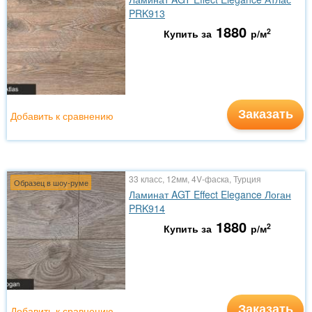
PRK913
1880
2
Купить за
р/м
Заказать
Добавить к сравнению
33 класс, 12мм, 4V-фаска, Турция
Образец в шоу-руме
Ламинат AGT Effect Elegance Логан
PRK914
1880
2
Купить за
р/м
Заказать
Добавить к сравнению