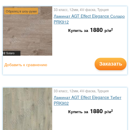
33 класс, 12мм, 4V-фаска, Турция
Образец в шоу-руме
Ламинат AGT Effect Elegance Соларо
PRK912
1880
2
Купить за
р/м
Заказать
Добавить к сравнению
33 класс, 12мм, 4V-фаска, Турция
Ламинат AGT Effect Elegance Тибет
PRK902
1880
2
Купить за
р/м