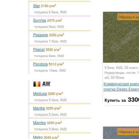
Star
2
2190 р/м
толщина 6.5мм, КМ2
Образец в ш
Sunrise
2
2470 р/м
толщина 5мм, КМ2
Passage
2
3350 р/м
толщина 7.5мм, КМ2
Pascal
2
3530 р/м
толщина 6мм, КМ2
Pandora
2
5010 р/м
5.5мм, КМ2, 33 класс,
толщина 10мм, КМ2
Нидерланды, петля, 1
м2, 50*50мм
AW
Коммерческая ковр
плитка Desso Essen
Medusa
2
2290 р/м
330
Купить за
толщина 5.4мм, КМ2
Mantra
2
3250 р/м
толщина 5.2мм, КМ2
Mambo
2
3250 р/м
толщина 5.9мм, КМ2
Образец в ш
Metro
2
3040 р/м