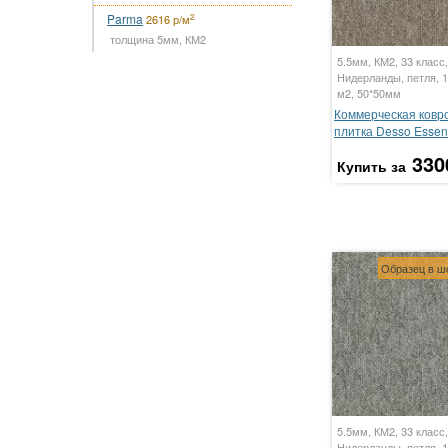
Parma
2
2616 р/м
толщина 5мм, КМ2
5.5мм, КМ2, 33 класс,
Нидерланды, петля, 1
м2, 50*50мм
Коммерческая ковр
плитка Desso Essen
330
Купить за
Образец в ш
5.5мм, КМ2, 33 класс,
Нидерланды, петля, 1