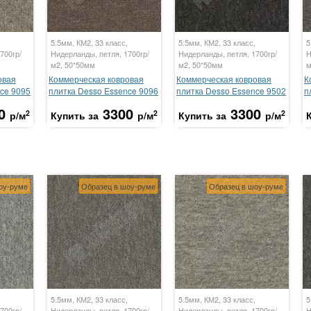
5.5мм, КМ2, 33 класс,
5.5мм, КМ2, 33 класс,
5
700гр/
Нидерланды, петля, 1700гр/
Нидерланды, петля, 1700гр/
Н
м2, 50*50мм
м2, 50*50мм
м
овая
Коммерческая ковровая
Коммерческая ковровая
К
ce 9095
плитка Desso Essence 9096
плитка Desso Essence 9502
п
0
3300
3300
2
2
2
р/м
Купить за
р/м
Купить за
р/м
оу-руме
Образец в шоу-руме
Образец в шоу-руме
5.5мм, КМ2, 33 класс,
5.5мм, КМ2, 33 класс,
5
700гр/
Нидерланды, петля, 1700гр/
Нидерланды, петля, 1700гр/
Н