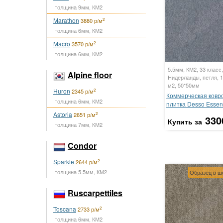
толщина 9мм, КМ2
Marathon
2
3880 р/м
толщина 6мм, КМ2
Macro
2
3570 р/м
толщина 6мм, КМ2
5.5мм, КМ2, 33 класс,
Alpine floor
Нидерланды, петля, 1
м2, 50*50мм
Huron
2
2345 р/м
Коммерческая ковр
толщина 6мм, КМ2
плитка Desso Essen
Astoria
2
2651 р/м
330
Купить за
толщина 7мм, КМ2
Condor
Sparkle
2
2644 р/м
толщина 5.5мм, КМ2
Образец в ш
Ruscarpettiles
Toscana
2
2733 р/м
толщина 6мм, КМ2