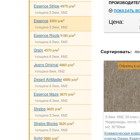
ПРОИЗВОДИТЕЛ
Essence Stripe
2
4975 р/м
ПОКАЗАТЬ В
толщина 5.5мм, КМ2
Цена:
Essence
2
3300 р/м
толщина 5.5мм, КМ2
Essence Roots
2
5180 р/м
толщина 6.5мм, КМ2
Grain
2
4570 р/м
Сортировать:
по
толщина 6.5мм, КМ2
Jeans Original
2
4860 р/м
Образец в ш
толщина 6мм, КМ2
Desert AirMaster
2
6890 р/м
толщина 6.5мм, КМ2
Essence Maze
2
3670 р/м
толщина 6.5мм, КМ2
Stratos
2
3620 р/м
толщина 5.5мм, КМ2
5.5мм, КМ2, 33 класс,
Нидерланды, петля, 1
Stratos Blocks
2
3620 р/м
м2, 50*50мм
толщина 5.5мм, КМ2
Коммерческая ковр
Solid
2
5880 р/м
плитка Desso Essen