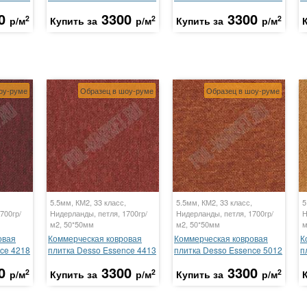
0
3300
3300
2
2
2
р/м
Купить за
р/м
Купить за
р/м
оу-руме
Образец в шоу-руме
Образец в шоу-руме
5.5мм, КМ2, 33 класс,
5.5мм, КМ2, 33 класс,
5
700гр/
Нидерланды, петля, 1700гр/
Нидерланды, петля, 1700гр/
Н
м2, 50*50мм
м2, 50*50мм
м
овая
Коммерческая ковровая
Коммерческая ковровая
К
ce 4218
плитка Desso Essence 4413
плитка Desso Essence 5012
п
0
3300
3300
2
2
2
р/м
Купить за
р/м
Купить за
р/м