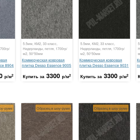
5.5мм, КМ2, 33 класс,
5.5мм, КМ2, 33 класс,
5
700гр/
Нидерланды, петля, 1700гр/
Нидерланды, петля, 1700гр/
Н
м2, 50*50мм
м2, 50*50мм
м
овая
Коммерческая ковровая
Коммерческая ковровая
К
ce 8904
плитка Desso Essence 9005
плитка Desso Essence 9031
п
0
3300
3300
2
2
2
р/м
Купить за
р/м
Купить за
р/м
оу-руме
Образец в шоу-руме
Образец в шоу-руме