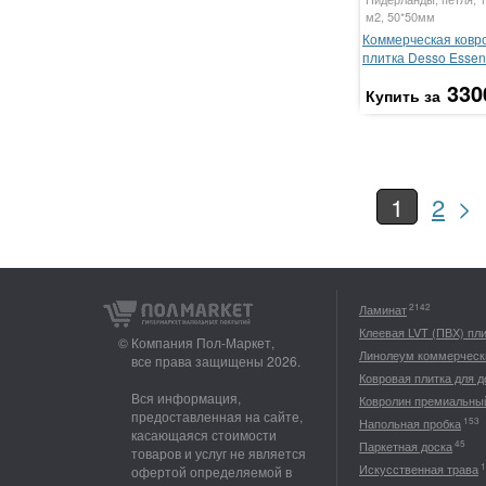
м2, 50*50мм
Коммерческая ковр
плитка Desso Essen
330
Купить за
>
1
2
2142
Ламинат
Клеевая LVT (ПВХ) пл
© Компания Пол-Маркет,
Линолеум коммерческ
все права защищены 2026.
Ковровая плитка для 
Вся информация,
Ковролин премиальны
предоставленная на сайте,
153
Напольная пробка
касающаяся стоимости
45
Паркетная доска
товаров и услуг не является
1
Искусственная трава
офертой определяемой в