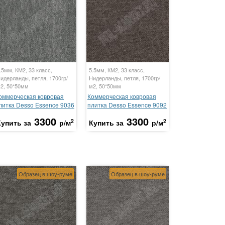
.5мм, КМ2, 33 класс,
5.5мм, КМ2, 33 класс,
идерланды, петля, 1700гр/
Нидерланды, петля, 1700гр/
2, 50*50мм
м2, 50*50мм
оммерческая ковровая
Коммерческая ковровая
литка Desso Essence 9036
плитка Desso Essence 9092
3300
3300
2
2
Купить за
р/м
Купить за
р/м
Образец в шоу-руме
Образец в шоу-руме