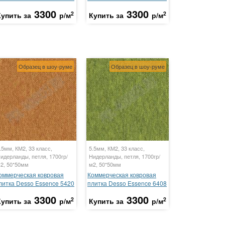
3300
3300
2
2
Купить за
р/м
Купить за
р/м
Образец в шоу-руме
Образец в шоу-руме
.5мм, КМ2, 33 класс,
5.5мм, КМ2, 33 класс,
идерланды, петля, 1700гр/
Нидерланды, петля, 1700гр/
2, 50*50мм
м2, 50*50мм
оммерческая ковровая
Коммерческая ковровая
литка Desso Essence 5420
плитка Desso Essence 6408
3300
3300
2
2
Купить за
р/м
Купить за
р/м