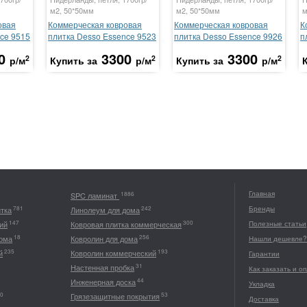
м2, 50*50мм
м2, 50*50мм
м
овая
Коммерческая ковровая
Коммерческая ковровая
К
ce 9515
плитка Desso Essence 9523
плитка Desso Essence 9926
п
0
3300
3300
2
2
2
р/м
Купить за
р/м
Купить за
р/м
Главная
1886
SPC ламинат
Бренды
781
242
итка
Линолеум для дома
147
300
ий
Ковровая плитка коммерческая
Полезные статьи
18
256
дома
Ковролин для дома
Нашли дешевле?
235
193
й
Ковролин коммерческий
Гарантии
31
Настенная пробка
Как заказать и о
44
Инженерная доска
Укладка
0
53
Грязезащитные покрытия
Доставка