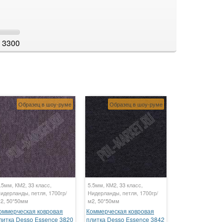
3300
Образец в шоу-руме
Образец в шоу-руме
.5мм, КМ2, 33 класс,
5.5мм, КМ2, 33 класс,
идерланды, петля, 1700гр/
Нидерланды, петля, 1700гр/
2, 50*50мм
м2, 50*50мм
оммерческая ковровая
Коммерческая ковровая
литка Desso Essence 3820
плитка Desso Essence 3842