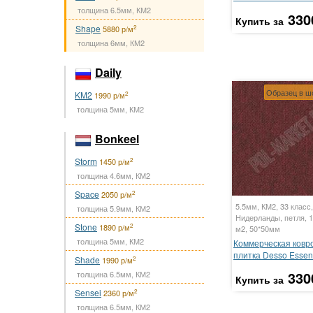
толщина 6.5мм, КМ2
330
Купить за
Shape
2
5880 р/м
толщина 6мм, КМ2
Daily
Образец в ш
KM2
2
1990 р/м
толщина 5мм, КМ2
Bonkeel
Storm
2
1450 р/м
толщина 4.6мм, КМ2
Space
2
2050 р/м
5.5мм, КМ2, 33 класс,
толщина 5.9мм, КМ2
Нидерланды, петля, 1
Stone
2
1890 р/м
м2, 50*50мм
толщина 5мм, КМ2
Коммерческая ковр
плитка Desso Essen
Shade
2
1990 р/м
330
толщина 6.5мм, КМ2
Купить за
Sensei
2
2360 р/м
толщина 6.5мм, КМ2