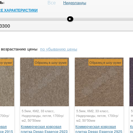
Все
Ь:
Нидерланды
СЕ ХАРАКТЕРИСТИКИ
3300
 возрастанию цены
по убыванию цены
оу-руме
Образец в шоу-руме
Образец в шоу-руме
5.5мм, КМ2, 33 класс,
5.5мм, КМ2, 33 класс,
5
700гр/
Нидерланды, петля, 1700гр/
Нидерланды, петля, 1700гр/
Н
м2, 50*50мм
м2, 50*50мм
м
овая
Коммерческая ковровая
Коммерческая ковровая
К
ce 2915
плитка Desso Essence 2923
плитка Desso Essence 2925
п