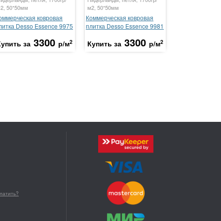
2, 50*50мм
м2, 50*50мм
оммерческая ковровая
Коммерческая ковровая
литка Desso Essence 9975
плитка Desso Essence 9981
3300
3300
2
2
Купить за
р/м
Купить за
р/м
платить?