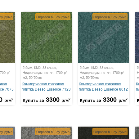
оу-руме
Образец в шоу-руме
Образец в шоу-руме
5.5мм, КМ2, 33 класс,
5.5мм, КМ2, 33 класс,
5
700гр/
Нидерланды, петля, 1700гр/
Нидерланды, петля, 1700гр/
Н
м2, 50*50мм
м2, 50*50мм
м
овая
Коммерческая ковровая
Коммерческая ковровая
К
ce 7075
плитка Desso Essence 7123
плитка Desso Essence 8012
п
0
3300
3300
2
2
2
р/м
Купить за
р/м
Купить за
р/м
оу-руме
Образец в шоу-руме
Образец в шоу-руме