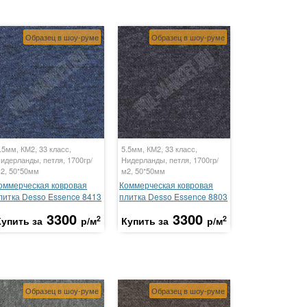
Образец в шоу-руме
Образец в шоу-руме
.5мм, КМ2, 33 класс,
5.5мм, КМ2, 33 класс,
идерланды, петля, 1700гр/
Нидерланды, петля, 1700гр/
2, 50*50мм
м2, 50*50мм
оммерческая ковровая
Коммерческая ковровая
литка Desso Essence 8413
плитка Desso Essence 8803
3300
3300
2
2
Купить за
р/м
Купить за
р/м
Образец в шоу-руме
Образец в шоу-руме