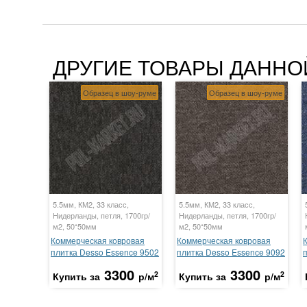
ДРУГИЕ ТОВАРЫ ДАННО
Образец в шоу-руме
Образец в шоу-руме
5.5мм, КМ2, 33 класс,
5.5мм, КМ2, 33 класс,
Нидерланды, петля, 1700гр/
Нидерланды, петля, 1700гр/
м2, 50*50мм
м2, 50*50мм
Коммерческая ковровая
Коммерческая ковровая
плитка Desso Essence 9502
плитка Desso Essence 9092
3300
3300
2
2
Купить за
р/м
Купить за
р/м