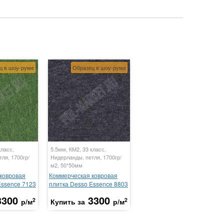
ц в шоу-руме
Образец в шоу-руме
класс,
5.5мм, КМ2, 33 класс,
ля, 1700гр/
Нидерланды, петля, 1700гр/
м2, 50*50мм
ковровая
Коммерческая ковровая
Essence 7123
плитка Desso Essence 8803
3300
3300
2
2
р/м
Купить за
р/м