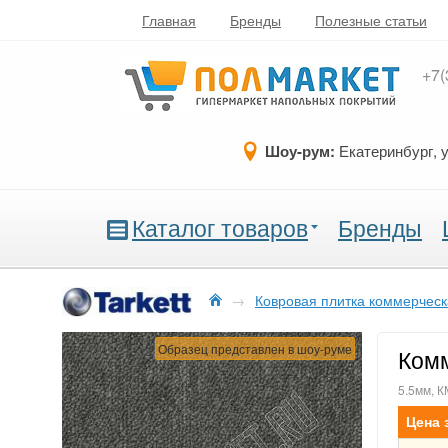
Главная
Бренды
Полезные статьи
+7(
Шоу-рум:
Екатеринбург, 
Каталог товаров
Бренды
→
Ковровая плитка коммерчес
Образец представлен в шоу-руме
Комм
5.5мм, К
Цена 