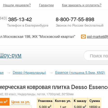
Нашли дешевле?
Гарантии
Как заказать и оплатить?
343)
385-13-42
8-800-77-55-898
Телефон в Екатеринбурге
Звонок по России бесплатный
ул.Московская 198, ЖК "Московский квартал"
pol-market@
Шоу-рум
кая
→
Desso (Нидерланды)
→
Essence (толщина 5.5мм, КМ2)
ерческая ковровая плитка Desso Essenc
М2, 33 класс, Нидерланды, петля, 1700гр/м2, 50*50мм
Упаковка
Кол-во уп.
К заказу
Сумма
2
за м
Цена за уп.
2
2
5.000 м
1
шт
5.000
м
16500
р