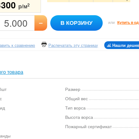
3300
2
р/м
–
В КОРЗИНУ
или
Купить в од
авить к сравнению
Распечатать эту страницу
Нашли деше
го товара
0шт
Размер
с
Общий вес
ид
Тип ворса
Высота ворса
Пожарный сертификат
анды