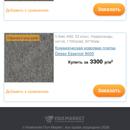
Заказать
Добавить к сравнению
5.5мм, КМ2, 33 класс, Нидерланды,
Образец в шоу-руме
петля, 1700гр/м2, 50*50мм
Коммерческая ковровая плитка
Desso Essence 9005
3300
2
Купить за
р/м
Заказать
Добавить к сравнению
© Компания Пол-Маркет,
все права защищены 2026.