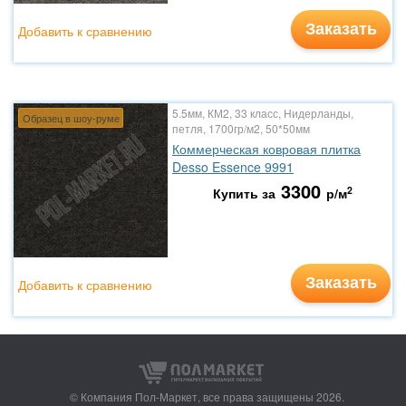
Заказать
Добавить к сравнению
5.5мм, КМ2, 33 класс, Нидерланды,
Образец в шоу-руме
петля, 1700гр/м2, 50*50мм
Коммерческая ковровая плитка
Desso Essence 9991
3300
2
Купить за
р/м
Заказать
Добавить к сравнению
© Компания Пол-Маркет,
все права защищены 2026.