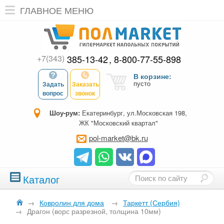
ГЛАВНОЕ МЕНЮ
+7(343)
385-13-42
8-800-77-55-898
В корзине:
пусто
Задать
Заказать
вопрос
звонок
Шоу-рум:
Екатеринбург, ул.Московская 198,
ЖК "Московский квартал"
pol-market@bk.ru
Каталог
→
Ковролин для дома
→
Таркетт (Сербия)
→
Драгон (ворс разрезной, толщина 10мм)