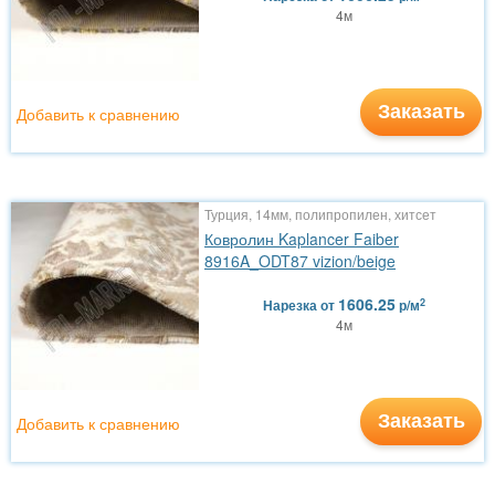
4м
Заказать
Добавить к сравнению
Турция, 14мм, полипропилен, хитсет
Ковролин Kaplancer Faiber
8916A_ODT87 vizion/beige
1606.25
2
Нарезка
от
р/м
4м
Заказать
Добавить к сравнению