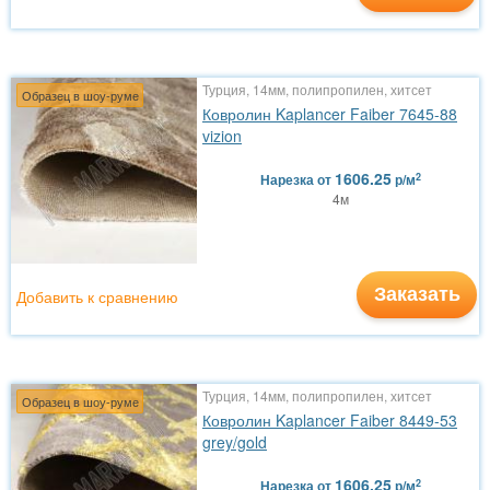
Турция, 14мм, полипропилен, хитсет
Образец в шоу-руме
Ковролин Kaplancer Faiber 7645-88
vizion
1606.25
2
Нарезка
от
р/м
4м
Заказать
Добавить к сравнению
Турция, 14мм, полипропилен, хитсет
Образец в шоу-руме
Ковролин Kaplancer Faiber 8449-53
grey/gold
1606.25
2
Нарезка
от
р/м