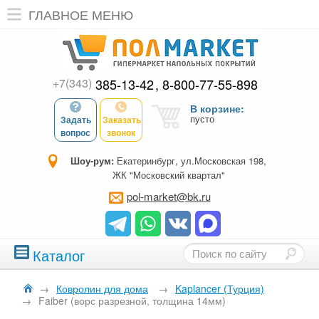
ГЛАВНОЕ МЕНЮ
+7(343)
385-13-42
8-800-77-55-898
В корзине:
пусто
Задать
Заказать
вопрос
звонок
Шоу-рум:
Екатеринбург, ул.Московская 198,
ЖК "Московский квартал"
pol-market@bk.ru
Каталог
→
Ковролин для дома
→
Kaplancer (Турция)
→
Faiber (ворс разрезной, толщина 14мм)