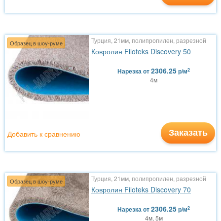
Турция, 21мм, полипропилен, разрезной
Образец в шоу-руме
Ковролин Filoteks Discovery 50
2306.25
2
Нарезка
от
р/м
4м
Заказать
Добавить к сравнению
Турция, 21мм, полипропилен, разрезной
Образец в шоу-руме
Ковролин Filoteks Discovery 70
2306.25
2
Нарезка
от
р/м
4м, 5м