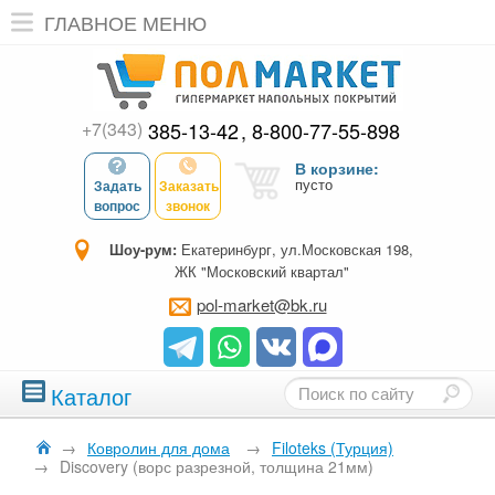
ГЛАВНОЕ МЕНЮ
+7(343)
385-13-42
8-800-77-55-898
В корзине:
пусто
Задать
Заказать
вопрос
звонок
Шоу-рум:
Екатеринбург, ул.Московская 198,
ЖК "Московский квартал"
pol-market@bk.ru
Каталог
→
Ковролин для дома
→
Filoteks (Турция)
→
Discovery (ворс разрезной, толщина 21мм)