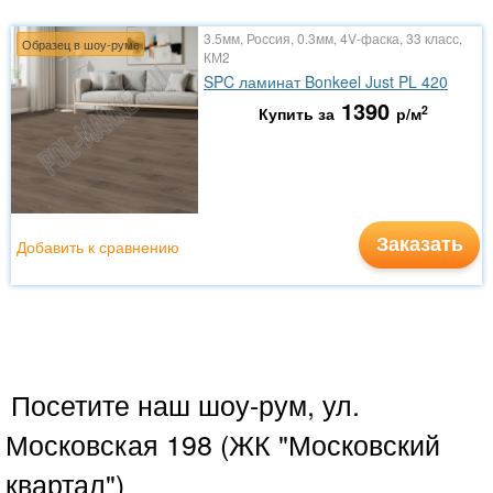
3.5мм, Россия, 0.3мм, 4V-фаска, 33 класс,
Образец в шоу-руме
КМ2
SPC ламинат Bonkeel Just PL 420
1390
2
Купить за
р/м
Заказать
Добавить к сравнению
Посетите наш шоу-рум, ул.
Московская 198 (ЖК "Московский
квартал")