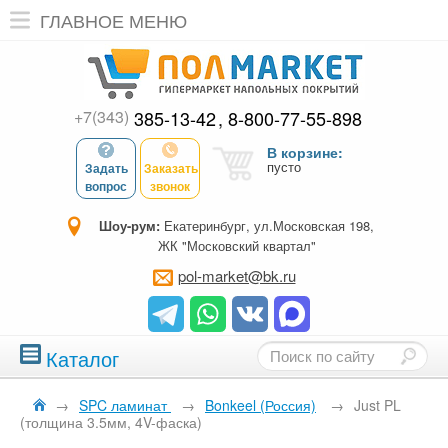
ГЛАВНОЕ МЕНЮ
+7(343)
385-13-42
8-800-77-55-898
В корзине:
пусто
Задать
Заказать
вопрос
звонок
Шоу-рум:
Екатеринбург, ул.Московская 198,
ЖК "Московский квартал"
pol-market@bk.ru
Каталог
→
SPC ламинат
→
Bonkeel (Россия)
→
Just PL
(толщина 3.5мм, 4V-фаска)