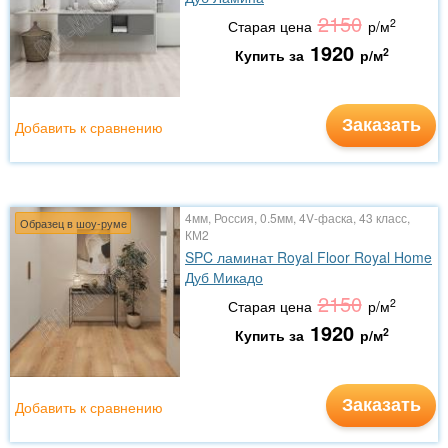
2150
2
Старая цена
р/м
1920
2
Купить за
р/м
Заказать
Добавить к сравнению
4мм, Россия, 0.5мм, 4V-фаска, 43 класс,
Образец в шоу-руме
КМ2
SPC ламинат Royal Floor Royal Home
Дуб Микадо
2150
2
Старая цена
р/м
1920
2
Купить за
р/м
Заказать
Добавить к сравнению