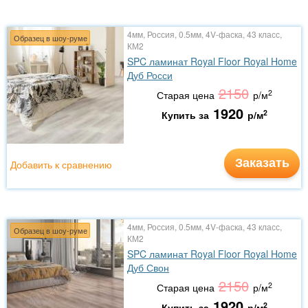
4мм, Россия, 0.5мм, 4V-фаска, 43 класс,
Образец в шоу-руме
КМ2
SPC ламинат Royal Floor Royal Home
Дуб Росси
2150
2
Старая цена
р/м
1920
2
Купить за
р/м
Заказать
Добавить к сравнению
4мм, Россия, 0.5мм, 4V-фаска, 43 класс,
Образец в шоу-руме
КМ2
SPC ламинат Royal Floor Royal Home
Дуб Свон
2150
2
Старая цена
р/м
1920
2
Купить за
р/м