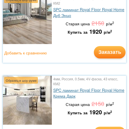
КМ2
SPC ламинат Royal Floor Royal Home
Дуб Энцо
2150
2
Старая цена
р/м
1920
2
Купить за
р/м
Заказать
Добавить к сравнению
4мм, Россия, 0.5мм, 4V-фаска, 43 класс,
Образец в шоу-руме
КМ2
SPC ламинат Royal Floor Royal Home
Крема Дарк
2150
2
Старая цена
р/м
1920
2
Купить за
р/м