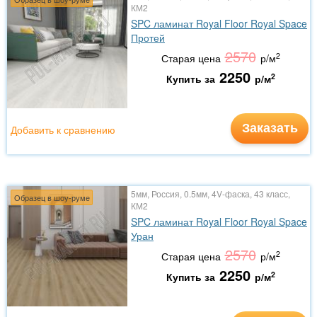
КМ2
SPC ламинат Royal Floor Royal Space
Протей
2570
2
Старая цена
р/м
2250
2
Купить за
р/м
Заказать
Добавить к сравнению
5мм, Россия, 0.5мм, 4V-фаска, 43 класс,
Образец в шоу-руме
КМ2
SPC ламинат Royal Floor Royal Space
Уран
2570
2
Старая цена
р/м
2250
2
Купить за
р/м