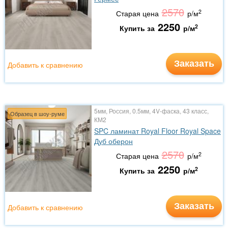
2570
2
Старая цена
р/м
2250
2
Купить за
р/м
Заказать
Добавить к сравнению
5мм, Россия, 0.5мм, 4V-фаска, 43 класс,
Образец в шоу-руме
КМ2
SPC ламинат Royal Floor Royal Space
Дуб оберон
2570
2
Старая цена
р/м
2250
2
Купить за
р/м
Заказать
Добавить к сравнению