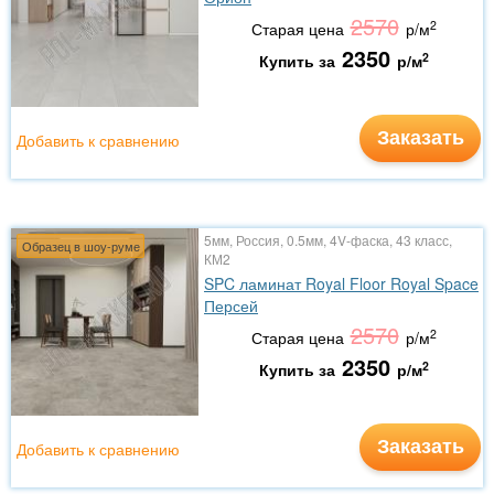
2570
2
Старая цена
р/м
2350
2
Купить за
р/м
Заказать
Добавить к сравнению
5мм, Россия, 0.5мм, 4V-фаска, 43 класс,
Образец в шоу-руме
КМ2
SPC ламинат Royal Floor Royal Space
Персей
2570
2
Старая цена
р/м
2350
2
Купить за
р/м
Заказать
Добавить к сравнению