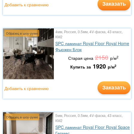
Заказать
Добавить к сравнению
4мм, Россия, 0.5мм, 4V-фаска, 43 класс,
Образец в шоу-руме
КМ2
SPC ламинат Royal Floor Royal Home
Фьюжен Блэк
2150
2
Старая цена
р/м
1920
2
Купить за
р/м
Заказать
Добавить к сравнению
5мм, Россия, 0.5мм, 4V-фаска, 43 класс,
Образец в шоу-руме
КМ2
SPC ламинат Royal Floor Royal Space
Гермес