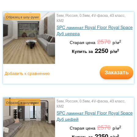
5мм, Россия, 0.5мм, 4V-фаска, 43 класс,
Образец в шоу-руме
КМ2
SPC ламинат Royal Floor Royal Space
Дуб церера
2570
2
Старая цена
р/м
2250
2
Купить за
р/м
Заказать
Добавить к сравнению
5мм, Россия, 0.5мм, 4V-фаска, 43 класс,
Образец в шоу-руме
КМ2
SPC ламинат Royal Floor Royal Space
Дуб цефей
2570
2
Старая цена
р/м
2250
2
Купить за
р/м