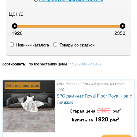
Цена:
1920
2350
Новинки каталога
Товары со скидкой
Сортировать:
по возрастанию цены
по убыванию цены
4мм, Россия, 0.5мм, 4V-фаска, 43 класс,
Образец в шоу-руме
КМ2
SPC ламинат Royal Floor Royal Home
Гриджио
2150
2
Старая цена
р/м
1920
2
Купить за
р/м