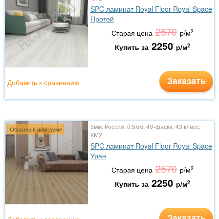
SPC ламинат Royal Floor Royal Space
Протей
2570
2
Старая цена
р/м
2250
2
Купить за
р/м
Заказать
Добавить к сравнению
5мм, Россия, 0.5мм, 4V-фаска, 43 класс,
Образец в шоу-руме
КМ2
SPC ламинат Royal Floor Royal Space
Уран
2570
2
Старая цена
р/м
2250
2
Купить за
р/м
Заказать