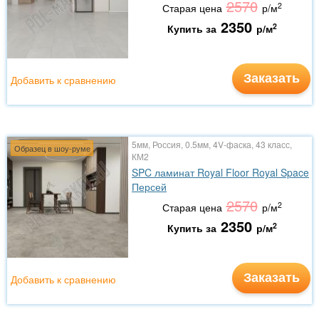
2570
2
Старая цена
р/м
2350
2
Купить за
р/м
Заказать
Добавить к сравнению
5мм, Россия, 0.5мм, 4V-фаска, 43 класс,
Образец в шоу-руме
КМ2
SPC ламинат Royal Floor Royal Space
Персей
2570
2
Старая цена
р/м
2350
2
Купить за
р/м
Заказать
Добавить к сравнению