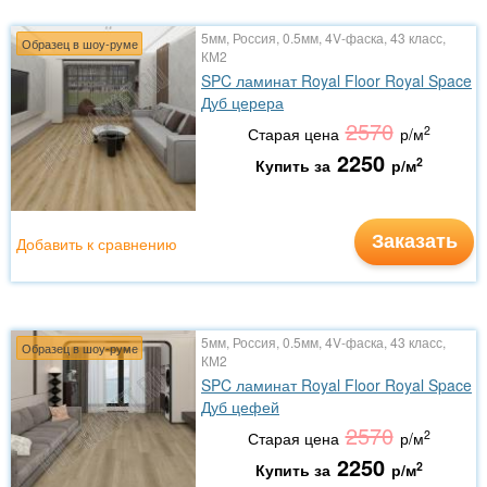
5мм, Россия, 0.5мм, 4V-фаска, 43 класс,
Образец в шоу-руме
КМ2
SPC ламинат Royal Floor Royal Space
Дуб церера
2570
2
Старая цена
р/м
2250
2
Купить за
р/м
Заказать
Добавить к сравнению
5мм, Россия, 0.5мм, 4V-фаска, 43 класс,
Образец в шоу-руме
КМ2
SPC ламинат Royal Floor Royal Space
Дуб цефей
2570
2
Старая цена
р/м
2250
2
Купить за
р/м