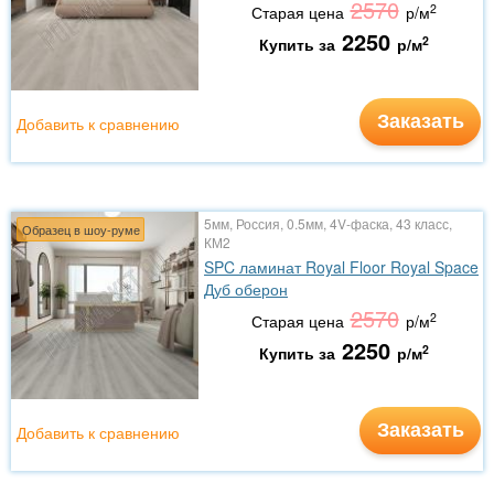
2570
2
Старая цена
р/м
2250
2
Купить за
р/м
Заказать
Добавить к сравнению
5мм, Россия, 0.5мм, 4V-фаска, 43 класс,
Образец в шоу-руме
КМ2
SPC ламинат Royal Floor Royal Space
Дуб оберон
2570
2
Старая цена
р/м
2250
2
Купить за
р/м
Заказать
Добавить к сравнению