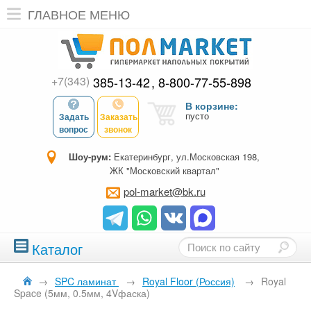
ГЛАВНОЕ МЕНЮ
+7(343)
385-13-42
8-800-77-55-898
В корзине:
пусто
Задать
Заказать
вопрос
звонок
Шоу-рум:
Екатеринбург, ул.Московская 198,
ЖК "Московский квартал"
pol-market@bk.ru
Каталог
→
SPC ламинат
→
Royal Floor (Россия)
→
Royal
Space (5мм, 0.5мм, 4Vфаска)