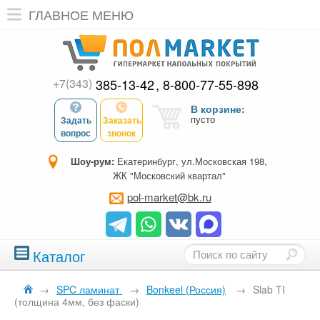
ГЛАВНОЕ МЕНЮ
+7(343)
385-13-42
8-800-77-55-898
В корзине:
пусто
Задать
Заказать
вопрос
звонок
Шоу-рум:
Екатеринбург, ул.Московская 198,
ЖК "Московский квартал"
pol-market@bk.ru
Каталог
→
SPC ламинат
→
Bonkeel (Россия)
→
Slab TI
(толщина 4мм, без фаски)