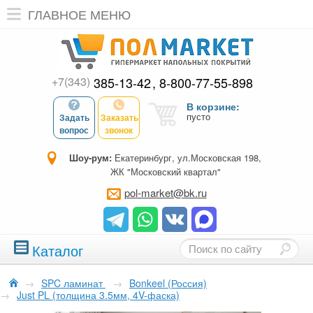
ГЛАВНОЕ МЕНЮ
+7(343)
385-13-42
8-800-77-55-898
В корзине:
пусто
Задать
Заказать
вопрос
звонок
Шоу-рум:
Екатеринбург, ул.Московская 198,
ЖК "Московский квартал"
pol-market@bk.ru
Каталог
→
SPC ламинат
→
Bonkeel (Россия)
→
Just PL (толщина 3.5мм, 4V-фаска)