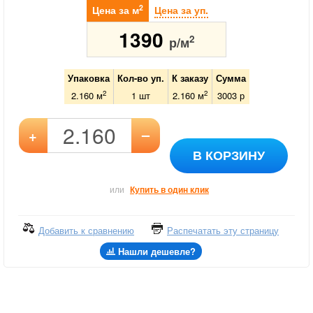
2
Цена за м
Цена за уп.
1390
2
р/м
Упаковка
Кол-во уп.
К заказу
Сумма
2
2
2.160 м
1
шт
2.160
м
3003
р
–
+
В КОРЗИНУ
или
Купить в один клик
Добавить к сравнению
Распечатать эту страницу
Нашли дешевле?