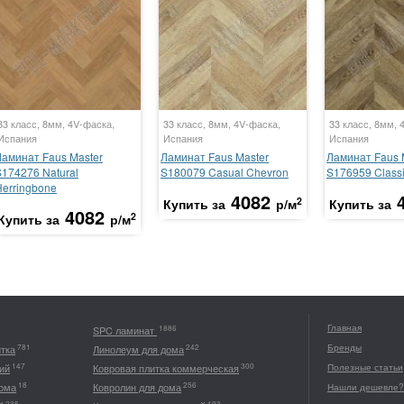
33 класс, 8мм, 4V-фаска,
33 класс, 8мм, 4V-фаска,
33 класс, 8мм, 
Испания
Испания
Испания
Ламинат Faus Master
Ламинат Faus Master
Ламинат Faus 
S174276 Natural
S180079 Casual Chevron
S176959 Class
Herringbone
4082
2
Купить за
р/м
Купить за
4082
2
Купить за
р/м
Главная
1886
SPC ламинат
Бренды
781
242
итка
Линолеум для дома
147
300
ий
Ковровая плитка коммерческая
Полезные статьи
18
256
дома
Ковролин для дома
Нашли дешевле?
235
193