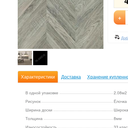
+
Доб
Характеристики
Доставка
Хранение купленно
В одной упаковке
2.08м2 
Рисунок
Ёлочка
Ширина доски
Широка
Толщина
8мм
Износостойкость
33 клас