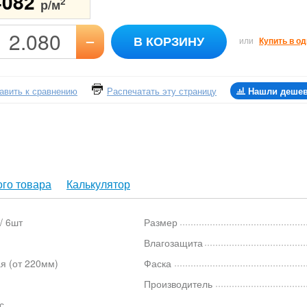
4082
2
р/м
–
В КОРЗИНУ
или
Купить в од
авить к сравнению
Распечатать эту страницу
Нашли деше
го товара
Калькулятор
/ 6шт
Размер
Влагозащита
я (от 220мм)
Фаска
Производитель
с