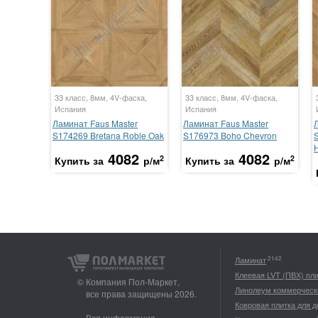
33 класс, 8мм, 4V-фаска,
33 класс, 8мм, 4V-фаска,
Испания
Испания
Ламинат Faus Master
Ламинат Faus Master
S174269 Bretana Roble Oak
S176973 Boho Chevron
4082
4082
2
2
Купить за
р/м
Купить за
р/м
2142
Ламинат
Клеевая LVT (ПВХ) пл
© Компания Пол-Маркет,
Линолеум коммерческ
все права защищены 2026.
Ковровая плитка для 
Вся информация,