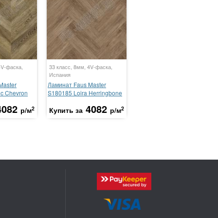
4V-фаска,
33 класс, 8мм, 4V-фаска,
Испания
Master
Ламинат Faus Master
ic Chevron
S180185 Loira Herringbone
4082
4082
2
2
р/м
Купить за
р/м