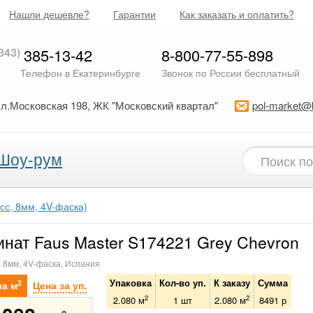
Нашли дешевле?
Гарантии
Как заказать и оплатить?
343)
385-13-42
8-800-77-55-898
Телефон в Екатеринбурге
Звонок по России бесплатный
ул.Московская 198, ЖК "Московский квартал"
pol-market@
Шоу-рум
сс, 8мм, 4V-фаска)
нат Faus Master S174221 Grey Chevron
, 8мм, 4V-фаска, Испания
Упаковка
Кол-во уп.
К заказу
Сумма
2
за м
Цена за уп.
2
2
2.080 м
1
шт
2.080
м
8491
р