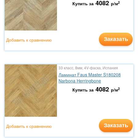
4082
2
Купить за
р/м
Заказать
Добавить к сравнению
33 класс, 8мм, 4V-фаска, Испания
Ламинат Faus Master S180208
Narbona Herringbone
4082
2
Купить за
р/м
Заказать
Добавить к сравнению