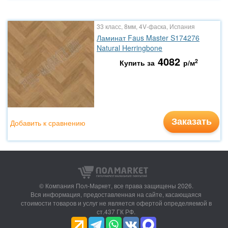
33 класс, 8мм, 4V-фаска, Испания
Ламинат Faus Master S174276
Natural Herringbone
4082
2
Купить за
р/м
Заказать
Добавить к сравнению
© Компания Пол-Маркет,
все права защищены 2026.
Вся информация, предоставленная на сайте, касающаяся
стоимости товаров и услуг не является офертой определяемой в
ст.437 ГК РФ.