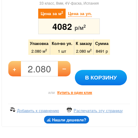
33 класс, 8мм, 4V-фаска, Испания
2
Цена за м
Цена за уп.
4082
2
р/м
Упаковка
Кол-во уп.
К заказу
Сумма
2
2
2.080 м
1
шт
2.080
м
8491
р
–
+
В КОРЗИНУ
или
Купить в один клик
Добавить к сравнению
Распечатать эту страницу
Нашли дешевле?