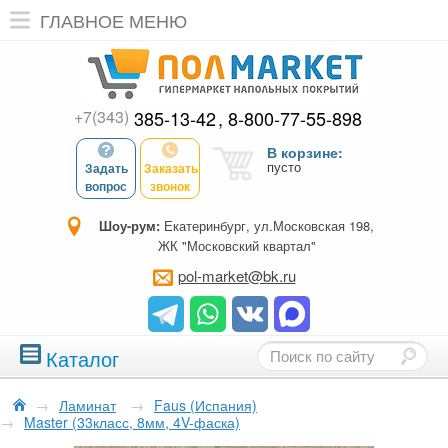
ГЛАВНОЕ МЕНЮ
+7(343)
385-13-42
8-800-77-55-898
В корзине:
пусто
Задать
Заказать
вопрос
звонок
Шоу-рум:
Екатеринбург, ул.Московская 198,
ЖК "Московский квартал"
pol-market@bk.ru
Каталог
→
Ламинат
→
Faus (Испания)
→
Master (33класс, 8мм, 4V-фаска)