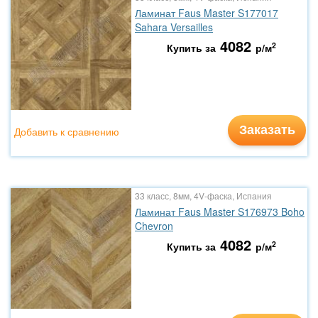
Ламинат Faus Master S177017
Sahara Versailles
4082
2
Купить за
р/м
Заказать
Добавить к сравнению
33 класс, 8мм, 4V-фаска, Испания
Ламинат Faus Master S176973 Boho
Chevron
4082
2
Купить за
р/м