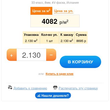
33 класс, 8мм, 4V-фаска, Испания
2
Цена за м
Цена за уп.
4082
2
р/м
Упаковка
Кол-во уп.
К заказу
Сумма
2
2
2.130 м
1
шт
2.130
м
8695
р
–
+
В КОРЗИНУ
или
Купить в один клик
Добавить к сравнению
Распечатать эту страницу
Нашли дешевле?