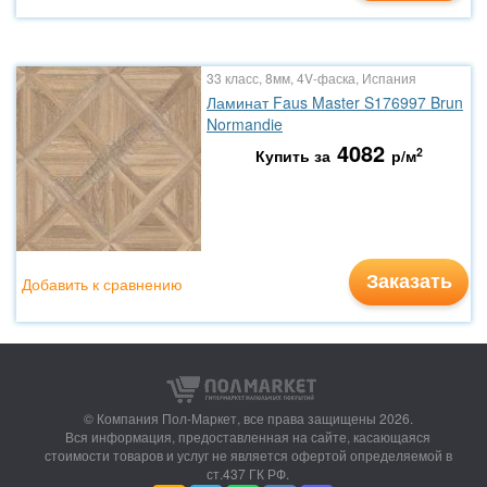
33 класс, 8мм, 4V-фаска, Испания
Ламинат Faus Master S176997 Brun
Normandie
4082
2
Купить за
р/м
Заказать
Добавить к сравнению
© Компания Пол-Маркет,
все права защищены 2026.
Вся информация, предоставленная на сайте, касающаяся
стоимости товаров и услуг не является офертой определяемой в
ст.437 ГК РФ.