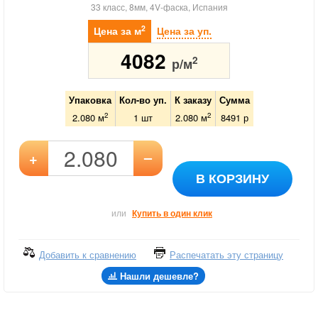
33 класс, 8мм, 4V-фаска, Испания
2
Цена за м
Цена за уп.
4082
2
р/м
Упаковка
Кол-во уп.
К заказу
Сумма
2
2
2.080 м
1
шт
2.080
м
8491
р
–
+
В КОРЗИНУ
или
Купить в один клик
Добавить к сравнению
Распечатать эту страницу
Нашли дешевле?