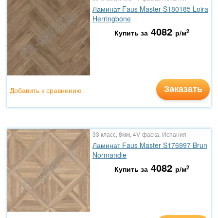
Ламинат Faus Master S180185 Loira
Herringbone
4082
2
Купить за
р/м
Заказать
Добавить к сравнению
33 класс, 8мм, 4V-фаска, Испания
Ламинат Faus Master S176997 Brun
Normandie
4082
2
Купить за
р/м