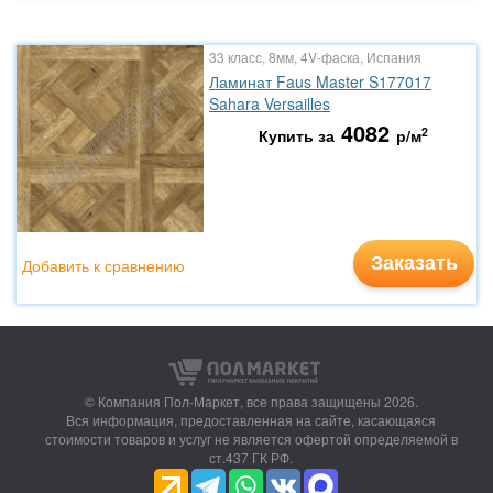
33 класс, 8мм, 4V-фаска, Испания
Ламинат Faus Master S177017
Sahara Versailles
4082
2
Купить за
р/м
Заказать
Добавить к сравнению
© Компания Пол-Маркет,
все права защищены 2026.
Вся информация, предоставленная на сайте, касающаяся
стоимости товаров и услуг не является офертой определяемой в
ст.437 ГК РФ.