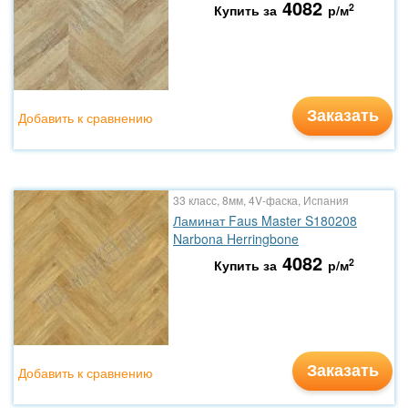
4082
2
Купить за
р/м
Заказать
Добавить к сравнению
33 класс, 8мм, 4V-фаска, Испания
Ламинат Faus Master S180208
Narbona Herringbone
4082
2
Купить за
р/м
Заказать
Добавить к сравнению