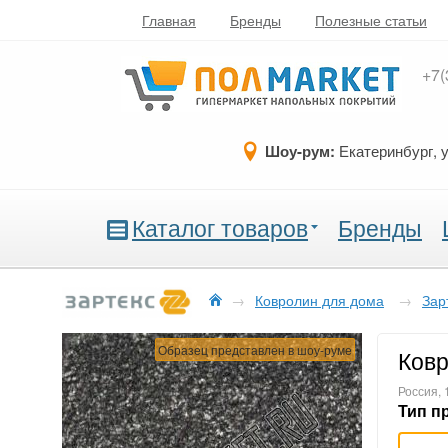
Главная
Бренды
Полезные статьи
+7(
Шоу-рум:
Екатеринбург, 
Каталог товаров
Бренды
→
Ковролин для дома
→
Зар
Образец представлен в шоу-руме
Ковр
Россия,
Тип п