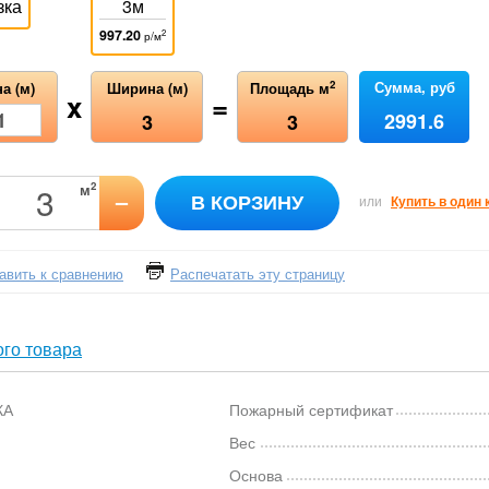
зка
3м
997.20
2
р/м
Сумма, руб
2
а (м)
Ширина (м)
Площадь м
x
=
2991.6
3
3
2
м
–
В КОРЗИНУ
или
Купить в один 
авить к сравнению
Распечатать эту страницу
го товара
КА
Пожарный сертификат
Вес
Основа