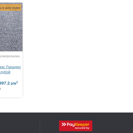
ц в шоу-руме
полипропилен,
екс Парадиз
олубой
997.2
2
р/м
м