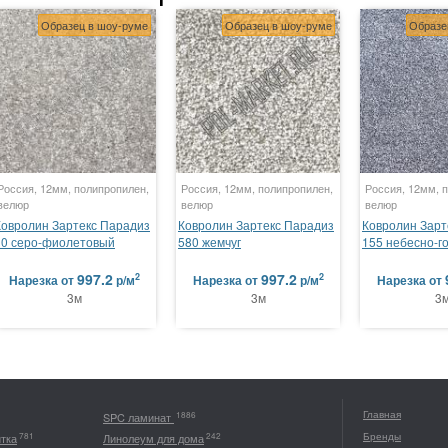
Образец в шоу-руме
Образец в шоу-руме
Образе
Россия, 12мм, полипропилен,
Россия, 12мм, полипропилен,
Россия, 12мм, 
велюр
велюр
велюр
Ковролин Зартекс Парадиз
Ковролин Зартекс Парадиз
Ковролин Зарт
10 серо-фиолетовый
580 жемчуг
155 небесно-г
997.2
997.2
2
2
Нарезка
от
р/м
Нарезка
от
р/м
Нарезка
от
3м
3м
3
Главная
1886
SPC ламинат
Бренды
781
242
итка
Линолеум для дома