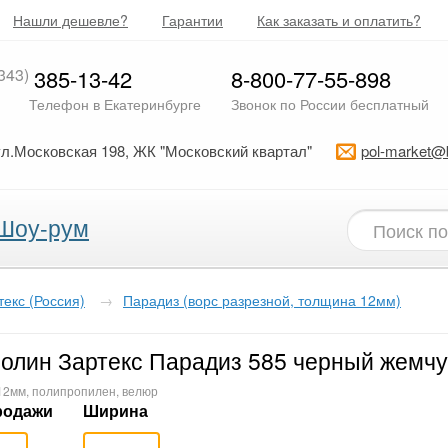
Нашли дешевле?
Гарантии
Как заказать и оплатить?
343)
385-13-42
8-800-77-55-898
Телефон в Екатеринбурге
Звонок по России бесплатный
ул.Московская 198, ЖК "Московский квартал"
pol-market@
Шоу-рум
текс (Россия)
→
Парадиз (ворс разрезной, толщина 12мм)
олин Зартекс Парадиз 585 черный жемчу
 12мм, полипропилен, велюр
родажи
Ширина