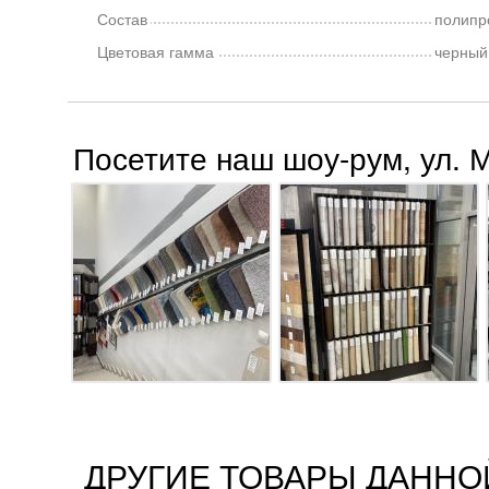
Состав
полипр
Цветовая гамма
черный
Посетите наш шоу-рум, ул. 
ДРУГИЕ ТОВАРЫ ДАННО