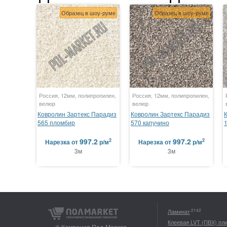
Образец в шоу-руме
Образец в шоу-руме
Россия, 12мм, полипропилен,
Россия, 12мм, полипропилен,
велюр
велюр
Ковролин Зартекс Парадиз
Ковролин Зартекс Парадиз
565 пломбир
570 капучино
997.2
997.2
2
2
Нарезка
от
р/м
Нарезка
от
р/м
3м
3м
2142
Ламинат
Клеевая LVT (ПВХ) пл
© Компания Пол-Маркет,