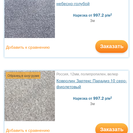
небесно-голубой
997.2
2
Нарезка
от
р/м
3м
Заказать
Добавить к сравнению
Россия, 12мм, полипропилен, велюр
Образец в шоу-руме
Ковролин Зартекс Парадиз 10 серо-
фиолетовый
997.2
2
Нарезка
от
р/м
3м
Заказать
Добавить к сравнению