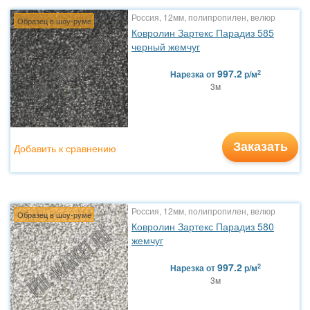
Россия, 12мм, полипропилен, велюр
Образец в шоу-руме
Ковролин Зартекс Парадиз 585
черный жемчуг
997.2
2
Нарезка
от
р/м
3м
Заказать
Добавить к сравнению
Россия, 12мм, полипропилен, велюр
Образец в шоу-руме
Ковролин Зартекс Парадиз 580
жемчуг
997.2
2
Нарезка
от
р/м
3м