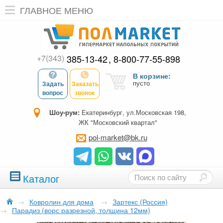
ГЛАВНОЕ МЕНЮ
+7(343)
385-13-42
8-800-77-55-898
В корзине:
пусто
Задать
Заказать
вопрос
звонок
Шоу-рум:
Екатеринбург, ул.Московская 198,
ЖК "Московский квартал"
pol-market@bk.ru
Каталог
→
Ковролин для дома
→
Зартекс (Россия)
→
Парадиз (ворс разрезной, толщина 12мм)