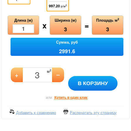
997.20
2
р/м
2
Длина (м)
Ширина (м)
Площадь м
x
=
3
3
Сумма, руб
2991.6
2
м
–
+
В КОРЗИНУ
или
Купить в один клик
Добавить к сравнению
Распечатать эту страницу