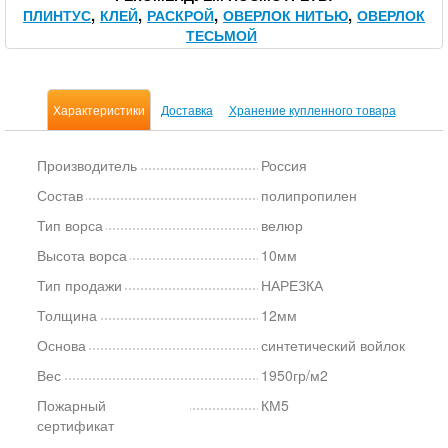
ПЛИНТУС
КЛЕЙ
РАСКРОЙ
ОВЕРЛОК НИТЬЮ
ОВЕРЛОК
ТЕСЬМОЙ
Характеристики
Доставка
Хранение купленного товара
Производитель
Россия
Состав
полипропилен
Тип ворса
велюр
Высота ворса
10мм
Тип продажи
НАРЕЗКА
Толщина
12мм
Основа
синтетический войлок
Вес
1950гр/м2
Пожарный
КМ5
сертификат