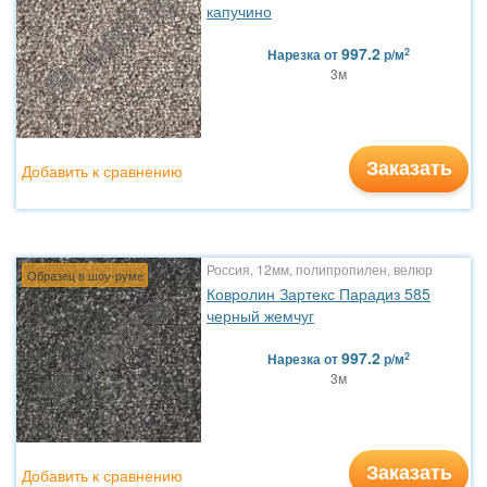
капучино
997.2
2
Нарезка
от
р/м
3м
Заказать
Добавить к сравнению
Россия, 12мм, полипропилен, велюр
Образец в шоу-руме
Ковролин Зартекс Парадиз 585
черный жемчуг
997.2
2
Нарезка
от
р/м
3м
Заказать
Добавить к сравнению