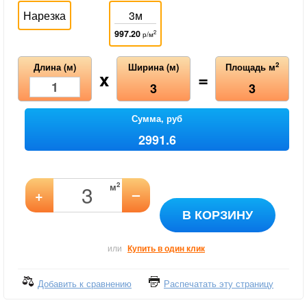
Нарезка
3м
997.20
2
р/м
2
Длина (м)
Ширина (м)
Площадь м
x
=
3
3
Сумма, руб
2991.6
2
м
–
+
В КОРЗИНУ
или
Купить в один клик
Добавить к сравнению
Распечатать эту страницу