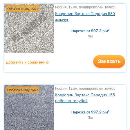
Россия, 12мм, полипропилен, велюр
Образец в шоу-руме
Ковролин Зартекс Парадиз 580
жемчуг
997.2
2
Нарезка
от
р/м
3м
Заказать
Добавить к сравнению
Россия, 12мм, полипропилен, велюр
Образец в шоу-руме
Ковролин Зартекс Парадиз 155
небесно-голубой
997.2
2
Нарезка
от
р/м
3м