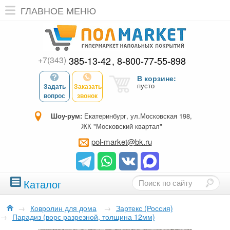
ГЛАВНОЕ МЕНЮ
+7(343)
385-13-42
8-800-77-55-898
В корзине:
пусто
Задать
Заказать
вопрос
звонок
Шоу-рум:
Екатеринбург, ул.Московская 198,
ЖК "Московский квартал"
pol-market@bk.ru
Каталог
→
Ковролин для дома
→
Зартекс (Россия)
→
Парадиз (ворс разрезной, толщина 12мм)