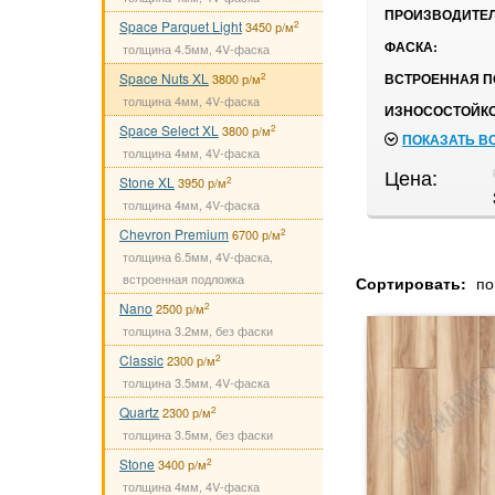
ПРОИЗВОДИТЕЛ
Space Parquet Light
2
3450 р/м
ФАСКА:
толщина 4.5мм, 4V-фаска
Space Nuts XL
ВСТРОЕННАЯ П
2
3800 р/м
толщина 4мм, 4V-фаска
ИЗНОСОСТОЙКО
Space Select XL
2
3800 р/м
ПОКАЗАТЬ В
толщина 4мм, 4V-фаска
Цена:
Stone XL
2
3950 р/м
толщина 4мм, 4V-фаска
Chevron Premium
2
6700 р/м
толщина 6.5мм, 4V-фаска,
встроенная подложка
Сортировать:
по
Nano
2
2500 р/м
толщина 3.2мм, без фаски
Classic
2
2300 р/м
толщина 3.5мм, 4V-фаска
Quartz
2
2300 р/м
толщина 3.5мм, без фаски
Stone
2
3400 р/м
толщина 4мм, 4V-фаска