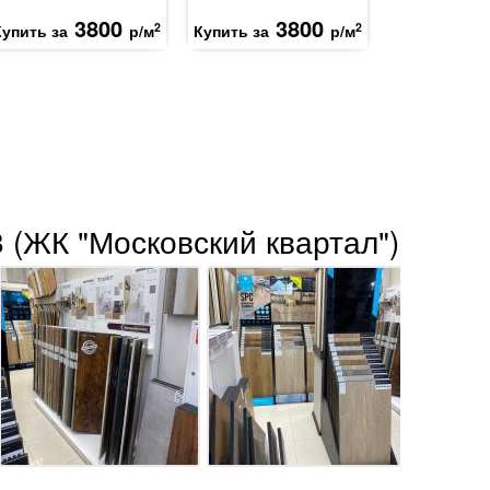
3800
3800
2
2
Купить за
р/м
Купить за
р/м
 (ЖК "Московский квартал")