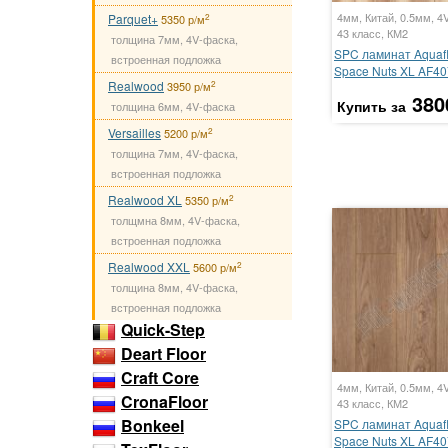
4мм, Китай, 0.5мм, 4
Parquet+
2
5350 р/м
43 класс, КМ2
толщина 7мм, 4V-фаска,
SPC ламинат Aquafl
встроенная подложка
Space Nuts XL AF4
Realwood
2
3950 р/м
380
Купить за
толщина 6мм, 4V-фаска
Versailles
2
5200 р/м
толщина 7мм, 4V-фаска,
встроенная подложка
Realwood XL
2
5350 р/м
толщмна 8мм, 4V-фаска,
встроенная подложка
Realwood XXL
2
5600 р/м
толщина 8мм, 4V-фаска,
встроенная подложка
Quick-Step
Deart Floor
Craft Core
4мм, Китай, 0.5мм, 4
CronaFloor
43 класс, КМ2
Bonkeel
SPC ламинат Aquafl
Space Nuts XL AF4