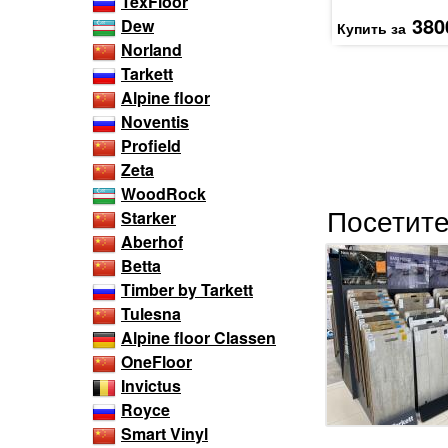
TexFloor
380
Dew
Купить за
Norland
Tarkett
Alpine floor
Noventis
Profield
Zeta
WoodRock
Посетите
Starker
Aberhof
Betta
Timber by Tarkett
Tulesna
Alpine floor Classen
OneFloor
Invictus
Royce
Smart Vinyl