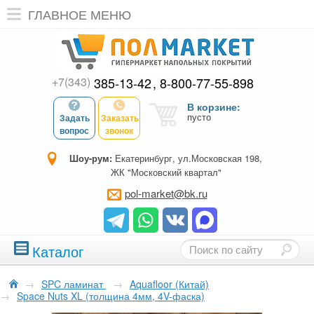
ГЛАВНОЕ МЕНЮ
+7(343)
385-13-42
8-800-77-55-898
В корзине:
пусто
Задать
Заказать
вопрос
звонок
Шоу-рум:
Екатеринбург, ул.Московская 198,
ЖК "Московский квартал"
pol-market@bk.ru
Каталог
→
SPC ламинат
→
Aquafloor (Китай)
→
Space Nuts XL (толщина 4мм, 4V-фаска)