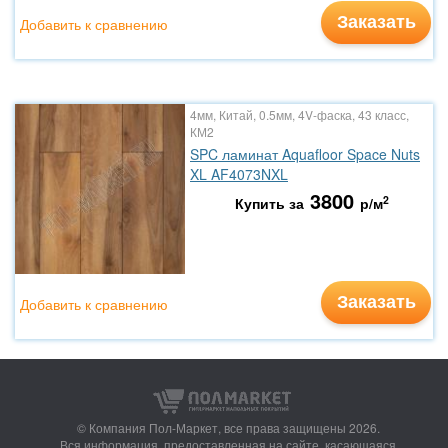
Заказать
Добавить к сравнению
4мм, Китай, 0.5мм, 4V-фаска, 43 класс,
КМ2
SPC ламинат Aquafloor Space Nuts
XL AF4073NXL
3800
2
Купить за
р/м
Заказать
Добавить к сравнению
© Компания Пол-Маркет,
все права защищены 2026.
Вся информация, предоставленная на сайте, касающаяся