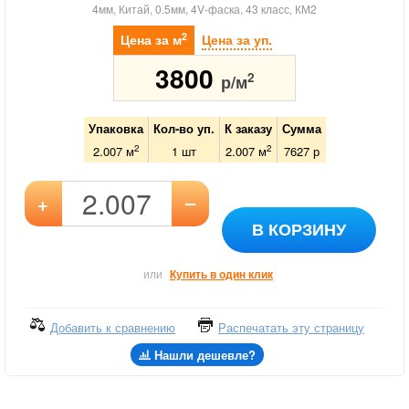
4мм, Китай, 0.5мм, 4V-фаска, 43 класс, КМ2
2
Цена за м
Цена за уп.
3800
2
р/м
Упаковка
Кол-во уп.
К заказу
Сумма
2
2
2.007 м
1
шт
2.007
м
7627
р
–
+
В КОРЗИНУ
или
Купить в один клик
Добавить к сравнению
Распечатать эту страницу
Нашли дешевле?