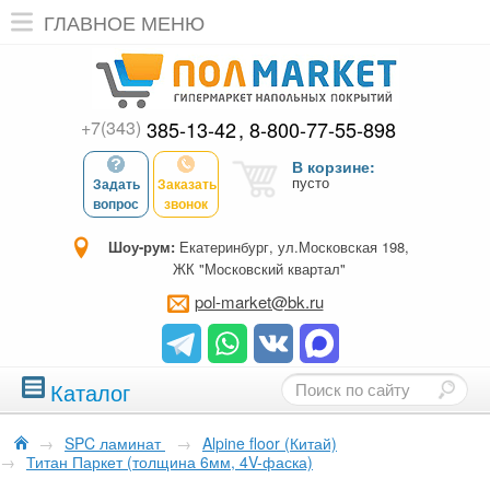
ГЛАВНОЕ МЕНЮ
+7(343)
385-13-42
8-800-77-55-898
В корзине:
пусто
Задать
Заказать
вопрос
звонок
Шоу-рум:
Екатеринбург, ул.Московская 198,
ЖК "Московский квартал"
pol-market@bk.ru
Каталог
→
SPC ламинат
→
Alpine floor (Китай)
→
Титан Паркет (толщина 6мм, 4V-фаска)