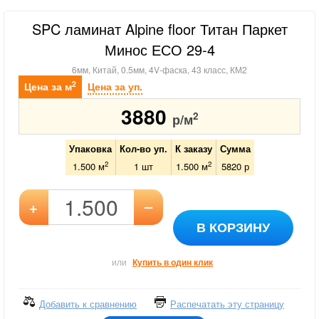
SPC ламинат Alpine floor Титан Паркет
Минос ЕСО 29-4
6мм, Китай, 0.5мм, 4V-фаска, 43 класс, КМ2
2
Цена за м
Цена за уп.
3880
2
р/м
Упаковка
Кол-во уп.
К заказу
Сумма
2
2
1.500 м
1
шт
1.500
м
5820
р
–
+
В КОРЗИНУ
или
Купить в один клик
Добавить к сравнению
Распечатать эту страницу